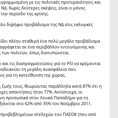
υγραμμισμένη με τις πολιτικές προτεραιότητες και
 ΝΔ. Χωρίς δεύτερες σκέψεις, είναι ο μόνος
την περίοδο της κρίσης.
άλο διψήφιο προβάδισμα της ΝΔ στις εκλογικές
δίδει πλέον σταθερά ένα πολύ μεγάλο προβάδισμα
αγράφεται σε ένα περιβάλλον εντεινόμενης και
 των πολιτών, όπως διατυπώνεται.
 και τις διαπραγματεύσεις για το PSI να κρέμονται
Αναδεικνύει τη μεγάλη ανασφάλεια που
ους για τη κατεύθυνση της χώρας.
ης ζωής τους, θεωρώντας παράλληλα κατά 87% ότι η
χες απαντήσεις ήταν 77%. Αντίστοιχα, οι
ύνη προσωπικά στον Λουκά Παπαδήμο για τη
υξάνεται στο 62% από 35% τον Νοέμβριο 2011.
των προβεβλημένων στελεχών του ΠΑΣΟΚ (που από