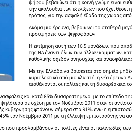
ψήφου βεβαιώνει ότι η κοινή γνώμη είναι ευθ
την ακολουθία των εξελίξεων που έχει θέσει η
τρόπος, για την ασφαλή έξοδο της χώρας από 
Ακόμα μία έρευνα, βεβαιώνει το σταθερά μεγ
προτιμήσεις των ψηφοφόρων.
Η εκτίμηση αυτή των 16,5 μονάδων, που απο
της ΝΔ έναντι όλων των άλλων κομμάτων, κατ
καθολικής σχεδόν ανησυχίας και ανασφάλειας
Με την Ελλάδα να βρίσκεται στο σημείο μηδέν
κυριολεκτικά από μία κλωστή, η νέα έρευνα 
αισθάνονται οι πολίτες και τη δυσαρέσκειά τ
ανασφαλείς και κατά 85% δυσαρεστημένοι με το επίπεδο τ
 ψηλότερα σε σχέση με τον Νοέμβριο 2011 όταν οι αντίστοι
κής κυβέρνησης φτάνουν σήμερα στο 91%, ενώ η εμπιστοσ
 45% τον Νοέμβριο 2011 με τη έλλειψη εμπιστοσύνης να α
μόνο που προσλαμβάνουν οι πολίτες είναι οι παλινωδίες 