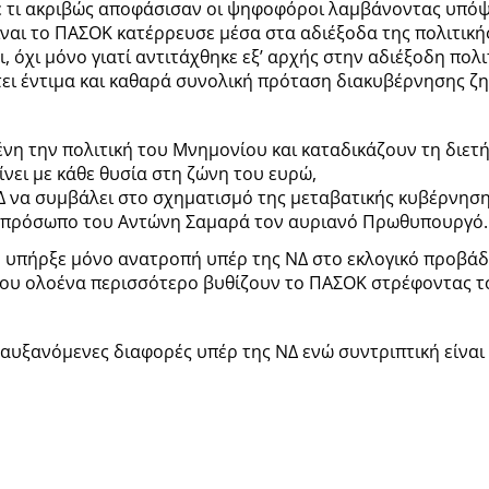
ε τι ακριβώς αποφάσισαν οι ψηφοφόροι λαμβάνοντας υπόψ
ίναι το ΠΑΣΟΚ κατέρρευσε μέσα στα αδιέξοδα της πολιτική
 όχι μόνο γιατί αντιτάχθηκε εξ’ αρχής στην αδιέξοδη πολ
τει έντιμα και καθαρά συνολική πρόταση διακυβέρνησης ζη
η την πολιτική του Μνημονίου και καταδικάζουν τη διετή
νει με κάθε θυσία στη ζώνη του ευρώ,
 ΝΔ να συμβάλει στο σχηματισμό της μεταβατικής κυβέρνηση
ο πρόσωπο του Αντώνη Σαμαρά τον αυριανό Πρωθυπουργό.
ν υπήρξε μόνο ανατροπή υπέρ της ΝΔ στο εκλογικό προβάδι
που ολοένα περισσότερο βυθίζουν το ΠΑΣΟΚ στρέφοντας τ
υξανόμενες διαφορές υπέρ της ΝΔ ενώ συντριπτική είναι