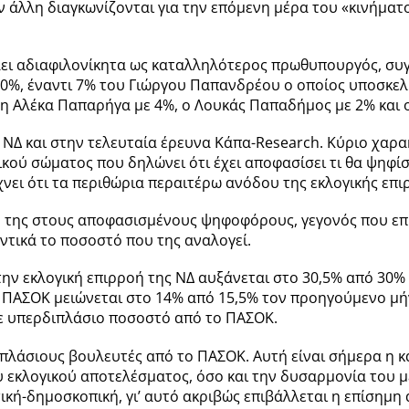
ν άλλη διαγκωνίζονται για την επόμενη μέρα του «κινήματ
ει αδιαφιλονίκητα ως καταλληλότερος πρωθυπουργός, συγ
20%, έναντι 7% του Γιώργου Παπανδρέου ο οποίος υποσκελ
 η Αλέκα Παπαρήγα με 4%, ο Λουκάς Παπαδήμος με 2% και
ΝΔ και στην τελευταία έρευνα Κάπα-Research. Κύριο χαρα
ικού σώματος που δηλώνει ότι έχει αποφασίσει τι θα ψηφίσ
νει ότι τα περιθώρια περαιτέρω ανόδου της εκλογικής επι
ό της στους αποφασισμένους ψηφοφόρους, γεγονός που επι
ντικά το ποσοστό που της αναλογεί.
α την εκλογική επιρροή της ΝΔ αυξάνεται στο 30,5% από 30
υ ΠΑΣΟΚ μειώνεται στο 14% από 15,5% τον προηγούμενο μή
ε υπερδιπλάσιο ποσοστό από το ΠΑΣΟΚ.
ιπλάσιους βουλευτές από το ΠΑΣΟΚ. Αυτή είναι σήμερα η
εκλογικού αποτελέσματος, όσο και την δυσαρμονία του με
ική-δημοσκοπική, γι’ αυτό ακριβώς επιβάλλεται η επίσημη