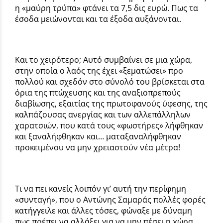
η «μαύρη τρύπα» φτάνει τα 7,5 δις ευρώ. Πως τα
έσοδα μειώνονται και τα έξοδα αυξάνονται.
Και το χειρότερο; Αυτό συμβαίνει σε μια χώρα,
στην οποία ο λαός της έχει «ξεματώσει» προ
πολλού και σχεδόν στο σύνολό του βρίσκεται στα
όρια της πτώχευσης και της αναξιοπρεπούς
διαβίωσης, εξαιτίας της πρωτοφανούς ύφεσης, της
καλπάζουσας ανεργίας και των αλλεπάλληλων
χαρατσιών, που κατά τους «φωστήρες» λήφθηκαν
και ξαναλήφθηκαν και… ματαξαναλήφθηκαν
προκειμένου να μην χρειαστούν νέα μέτρα!
Τι να πει κανείς λοιπόν γι’ αυτή την περίφημη
«συνταγή», που ο Αντώνης Σαμαράς πολλές φορές
κατήγγειλε και άλλες τόσες, φώναξε με δύναμη
πως πρέπει να αλλάξει για να μην πέσει η χώρα