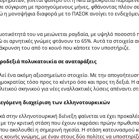
σε σύγκριση με προηγούμενους μήνες, φθάνοντας πλέον σε
νώ η μονοψήφια διαφορά με το ΠΑΣΟΚ ανοίγει το ενδεχόμε
οτικότητά του να μειώνεται ραγδαία, με υψηλό ποσοστό π
ώ οι αρνητικές γνώμες φτάνουν το 65%. Αυτά τα στοιχεία
μάκρυνση του από το κοινό που κάποτε τον υποστήριζε.
τροδεξιά πολυκατοικία σε αναταράξεις
εί ένα ακόμη αξιοσημείωτο στοιχείο. Με την απογοήτευση 
οκρατίας τόσο προς το κέντρο όσο και προς τη δεξιά. Η
λιτικού σκηνικού για νέες εναλλακτικές λύσεις απέναντι σ
ιλεγόμενη διαχείριση των ελληνοτουρκικών
ικά στην ελληνοτουρκική διένεξη φαίνεται να έχει προκαλέσ
ό με την κριτική στάση που έχουν εκφράσει πρώην πρωθυπ
που ακολουθεί η σημερινή ηγεσία. Η στάση κατευνασμού 
ς κοινής γνώμης, με έναν στους δύο πολίτες να υποστηρίζε