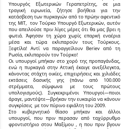
Υπουργός Εξωτερικών Γεραπετρίτης, σε μια
τραγική ειρωνεία, ζήτησε βοήθεια για την
κατάσβεση των πυρκαγιών από το πρώην αφεντικό
της ΜΙΤ, τον Τούρκο Υπουργό Εξωτερικών, αυτόν
που απειλούσε πριν λίγες μέρες ότι θα μας βρει η
φωτιά. Άφησαν τη χώρα χωρίς επαρκή εναέρια
μέσα και τώρα εκλιπαρούν τους Τούρκους.
Ξεφτίλα! Αντί να παραγγείλουν Beriev από τη
Ρωσία, εκλιπαρούν τον Τούρκο!
Οι υπουργοί μπήκαν στο χορό της προπαγάνδας,
ενώ η πυρκαγιά στην Αττική έκαιγε ανεξέλεγκτα,
κάνοντας στάχτη οικίες, επιχειρήσεις και χιλιάδες
εκτάσεις δασικής γης (πάνω από 100.000
στρέμματα, σύμφωνα με τους πρώτους
υπολογισμούς). Συγκεκριμένοι Υπουργοί—ποιοι
άραγε, μαντέψτε—βρήκαν την ευκαιρία να κάνουν
συγκρίσεις με τον πύρινο εφιάλτη του 2009.
Στο κυβερνητικό θίασο μπήκαν και άλλοι
υπουργοί, που πριν περασαν από ταχύρρυθμο
φροντιστήριο στου Μαξίμου , η που πριν βγουν