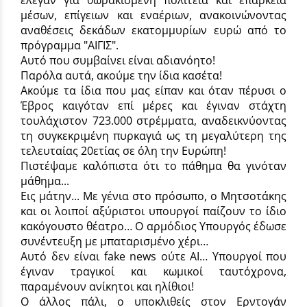
μέσων, επίγειων και εναέριων, ανακοινώνοντας
αναθέσεις δεκάδων εκατομμυρίων ευρώ από το
πρόγραμμα "ΑΙΓΙΣ".
Αυτό που συμβαίνει είναι αδιανόητο!
Παρόλα αυτά, ακούμε την ίδια κασέτα!
Ακούμε τα ίδια που μας είπαν και όταν πέρυσι ο
Έβρος καιγόταν επί μέρες και έγιναν στάχτη
τουλάχιστον 723.000 στρέμματα, αναδεικνύοντας
τη συγκεκριμένη πυρκαγιά ως τη μεγαλύτερη της
τελευταίας 20ετίας σε όλη την Ευρώπη!
Πιστέψαμε καλόπιστα ότι το πάθημα θα γινόταν
μάθημα...
Εις μάτην... Με γένια στο πρόσωπο, ο Μητσοτάκης
και οι λοιποί αξύριστοι υπουργοί παίζουν το ίδιο
κακόγουστο θέατρο… Ο αρμόδιος Υπουργός έδωσε
συνέντευξη με μπαταρισμένο χέρι…
Αυτό δεν είναι fake news ούτε AI… Υπουργοί που
έγιναν τραγικοί και κωμικοί ταυτόχρονα,
παραμένουν ανίκητοι και ηλίθιοι!
Ο άλλος πάλι, ο υποκλιθείς στον Ερντογάν