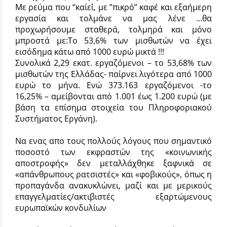
Με ρεύμα που ‘’καίει΄΄, με ”πικρό” καφέ και εξαήμερη
εργασία και τολμάνε να μας λένε …θα
προχωρήσουμε σταθερά, τολμηρά και μόνο
μπροστά με:Το 53,6% των μισθωτών να έχει
εισόδημα κάτω από 1000 ευρώ μικτά !!!
Συνολικά 2,29 εκατ. εργαζόμενοι – το 53,68% των
μισθωτών της Ελλάδας- παίρνει λιγότερα από 1000
ευρώ το μήνα. Ενώ 373.163 εργαζόμενοι -το
16,25% – αμείβονται από 1.001 έως 1.200 ευρώ (με
βάση τα επίσημα στοιχεία του Πληροφοριακού
Συστήματος Εργάνη).
Να ενας απο τους πολλούς λόγους που σημαντικό
ποσοστό των εκφραστών της «κοινωνικής
αποστροφής» δεν μεταλλάχθηκε ξαφνικά σε
«απάνθρωπους ρατσιστές» και «φοβικούς», όπως η
προπαγάνδα ανακυκλώνει, μαζί και με μερικούς
επαγγελματίες/ακτιβιστές εξαρτώμενους
ευρωπαϊκών κονδυλίων