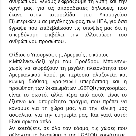
ανθρώπινου γενους εκφράζουμε τη λύπη και την
οργή μας, για τις απαράδεκτες δηλώσεις, που
έκανε στην ιστοσελίδα του Υπουργείου
Εξωτερικών μιας μεγάλης χώρας, των ΗΠΑ, για όσα
έγραψε που επιβεβαίωσαν τις υποψίες μας ότι η
υπερδύναμη επιβάλει την αλλοτρίωση του
ανθρώπινου προσώπου .
Ο ίδιος ο Υπουργός της Αμερικής , ο κύριος
κ.Μπλίνκεν-δεξί χέρι του Προέδρου Μπαιντεν-
χωρίς να εκφράζουν τη μεγάλη πλειονότητα του
Αμερικανικού λαού, με περίσσια αλαζονεία και
κυνική διάθεση, γραφει:«Η υπεράσπιση και η
προώθηση των δικαιωμάτων LGBTQI+,παγκοσμίως,
είναι το σωστό, αλλά πέρα από αυτό, είναι το
έξυπνο και απαραίτητο πράγμα, που πρέπει να
κάνουμε για τη χώρα μας, για την εθνική μας
ασφάλεια, για την ευημερία μας. Και γιατί αυτό;
Είναι αρκετά απλό.
Αν κοιτάξετε, σε όλο τον κόσμο, τις χώρες που
σέβονται τα δικαιώματα της LGBTQI+ κοινότητας,