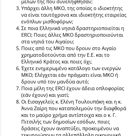
μελών της που συνελήφθησαν;
Υπάρχει άλλη ΜΚΟ, της οποίας ο ιδιοκτήτης
να είναι ταυτόχρονα και ιδιοκτήτης εταιρείας
ενόπλων μισθοφόρων;
Σε ποια Ελληνικά νησιά δραστηριοποιείται η
ERCI; Ποιες άλλες ΜΚΟ δραστηριοποιούνται
στα νησιά του Αιγαίου;
Ποιες από τις ΜΚΟ που δρουν στο Αιγαίο
χρηματοδοτούνται από την Ε.Ε. και το
Ελληνικό Κράτος και ποιες όχι;
Έχετε ενημερωμένο κατάλογο των ενεργών
ΜΚΟ; Ελέγχεται εάν πράγματι είναι ΜΚΟ ή
δρουν υπό τον μανδύα αυτό;
Ποια μέλη της ERCI έχουν άδεια οπλοφορίας
(εάν έχουν) και γιατί;
Οι Εισαγγελείς κ. Ελένη Τουλουπάκη και η κ.
Άννα Ζαίρη που καταπολεμούν την διαφθορά
και το μαύρο χρήμα αντίστοιχα και ο κ. Γ.
Πιτσιλής των δημοσίων εσόδων, ποιες
δράσεις έχουν αναπτύξει, προκειμένου να
τεκμηριώσουν τα αλλεπάλληλα οικονομικά