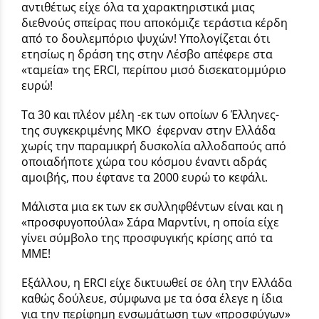
αντιθέτως είχε όλα τα χαρακτηριστικά μιας
διεθνούς σπείρας που αποκόμιζε τεράστια κέρδη
από το δουλεμπόριο ψυχών! Υπολογίζεται ότι
ετησίως η δράση της στην Λέσβο απέφερε στα
«ταμεία» της ERCI, περίπου μισό δισεκατομμύριο
ευρώ!
Τα 30 και πλέον μέλη -εκ των οποίων 6 Έλληνες-
της συγκεκριμένης ΜΚΟ έφερναν στην Ελλάδα
χωρίς την παραμικρή δυσκολία αλλοδαπούς από
οποιαδήποτε χώρα του κόσμου έναντι αδράς
αμοιβής, που έφτανε τα 2000 ευρώ το κεφάλι.
Μάλιστα μια εκ των εκ συλληφθέντων είναι και η
«προσφυγοπούλα» Σάρα Μαρντίνι, η οποία είχε
γίνει σύμβολο της προσφυγικής κρίσης από τα
ΜΜΕ!
Εξάλλου, η ERCI είχε δικτυωθεί σε όλη την Ελλάδα
καθώς δούλευε, σύμφωνα με τα όσα έλεγε η ίδια
για την περίφημη ενσωμάτωση των «προσφύγων»