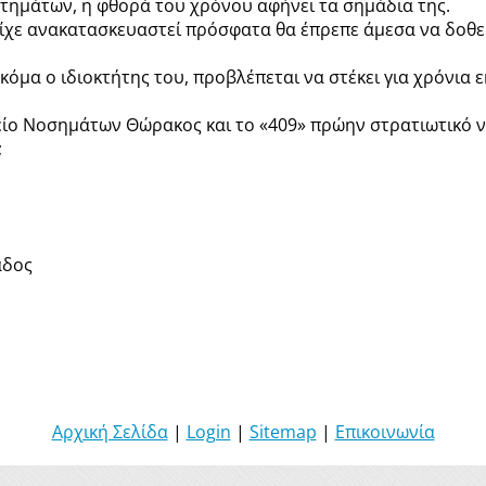
οτημάτων, η φθορά του χρόνου αφήνει τα σημάδια της.
χε ανακατασκευαστεί πρόσφατα θα έπρεπε άμεσα να δοθεί
 ακόμα ο ιδιοκτήτης του, προβλέπεται να στέκει για χρόνια 
είο Νοσημάτων Θώρακος και το «409» πρώην στρατιωτικό 
;
άδος
Αρχική Σελίδα
|
Login
|
Sitemap
|
Επικοινωνία