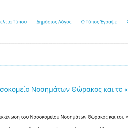
Δελτία Τύπου
Δημόσιος Λόγος
Ο Τύπος Έγραψε
Νοσοκομείο Νοσημάτων Θώρακος και το 
εκκένωση του Νοσοκομείου Νοσημάτων Θώρακος και του «4