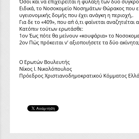
Όσοι και να επιχειρείται η φύλαξη των δύο συγκρ
Ειδικά, το Νοσοκομείο Νοσημάτων Θώρακος που εί
υγειονομικής δομής που έχει ανάγκη η περιοχή,.
Για δε το «409», που απ΄ ό,τι φαίνεται αναζητιέται
Κατόπιν τούτων ερωτάσθε:
1ον Έως πότε θα μείνουν «κουφάρια» το Νοσοκομ
2ον Πώς πρόκειται ν’ αξιοποιήσετε τα δύο ακίνητα
Ο Ερωτών Βουλευτής
Νίκος Ι. Νικολόπουλος
Πρόεδρος Χριστιανοδημοκρατικού Κόμματος Ελλ