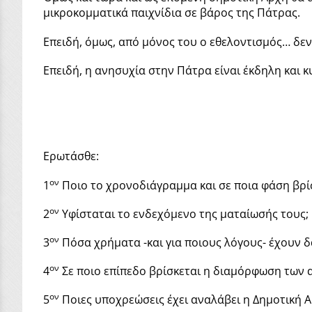
μικροκομματικά παιχνίδια σε βάρος της Πάτρας.
Επειδή, όμως, από μόνος του ο εθελοντισμός… δεν
Επειδή, η ανησυχία στην Πάτρα είναι έκδηλη και 
Ερωτάσθε:
ον
1
Ποιο το χρονοδιάγραμμα και σε ποια φάση βρί
ον
2
Υφίσταται το ενδεχόμενο της ματαίωσής τους;
ον
3
Πόσα χρήματα -και για ποιους λόγους- έχουν δ
ον
4
Σε ποιο επίπεδο βρίσκεται η διαμόρφωση των 
ον
5
Ποιες υποχρεώσεις έχει αναλάβει η Δημοτική Αρχ