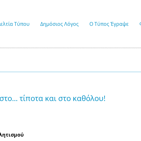
Δελτία Τύπου
Δημόσιος Λόγος
Ο Τύπος Έγραψε
το... τίποτα και στο καθόλου!
θλητισμού