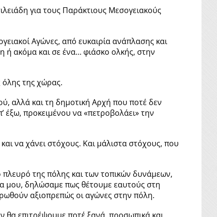
ιλειάδη για τους Παράκτιους Μεσογειακούς
ογειακοί Αγώνες, από ευκαιρία ανάπλασης και
 ή ακόμα και σε ένα… φιάσκο ολκής, στην
ς όλης της χώρας.
ύ, αλλά και τη δημοτική Αρχή που ποτέ δεν
π’ έξω, προκειμένου να «πετροβολάει» την
και να χάνει στόχους. Και μάλιστα στόχους, που
 πλευρό της πόλης και των τοπικών δυνάμεων,
λία μου, δηλώσαμε πως θέτουμε εαυτούς στη
ληρωθούν αξιοπρεπώς οι αγώνες στην πόλη.
εν θα επιτρέψουμε ποτέ ξανά, προσωπικά και