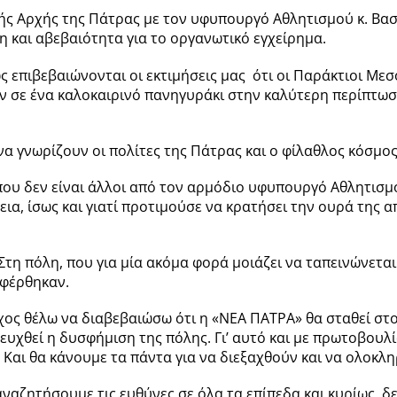
ής Αρχής της Πάτρας με τον υφυπουργό Αθλητισμού κ. Βασ
και αβεβαιότητα για το οργανωτικό εγχείρημα.
 επιβεβαιώνονται οι εκτιμήσεις μας ότι οι Παράκτιοι Μεσ
 σε ένα καλοκαιρινό πανηγυράκι στην καλύτερη περίπτωση
 να γνωρίζουν οι πολίτες της Πάτρας και ο φίλαθλος κόσμο
που δεν είναι άλλοι από τον αρμόδιο υφυπουργό Αθλητισμο
ια, ίσως και γιατί προτιμούσε να κρατήσει την ουρά της α
η πόλη, που για μία ακόμα φορά μοιάζει να ταπεινώνεται 
σφέρθηκαν.
ς θέλω να διαβεβαιώσω ότι η «ΝΕΑ ΠΑΤΡΑ» θα σταθεί στο
οφευχθεί η δυσφήμιση της πόλης. Γι’ αυτό και με πρωτοβου
 Και θα κάνουμε τα πάντα για να διεξαχθούν και να ολοκ
ναζητήσουμε τις ευθύνες σε όλα τα επίπεδα και κυρίως, δ