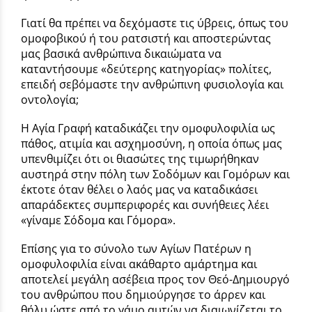
Γιατί θα πρέπει να δεχόμαστε τις ύβρεις, όπως του
ομοφοβικού ή του ρατσιστή και αποστερώντας
μας βασικά ανθρώπινα δικαιώματα να
καταντήσουμε «δεύτερης κατηγορίας» πολίτες,
επειδή σεβόμαστε την ανθρώπινη φυσιολογία και
οντολογία;
Η Αγία Γραφή καταδικάζει την ομοφυλοφιλία ως
πάθος, ατιμία και ασχημοσύνη, η οποία όπως μας
υπενθιμίζει ότι οι θιασώτες της τιμωρήθηκαν
αυστηρά στην πόλη των Σοδόμων και Γομόρων και
έκτοτε όταν θέλει ο λαός μας να καταδικάσει
απαράδεκτες συμπεριφορές και συνήθειες λέει
«γίναμε Σόδομα και Γόμορα».
Επίσης για το σύνολο των Αγίων Πατέρων η
ομοφυλοφιλία είναι ακάθαρτο αμάρτημα και
αποτελεί μεγάλη ασέβεια προς τον Θεό-Δημιουργό
του ανθρώπου που δημιούργησε το άρρεν και
θήλυ ώστε από το γάμο αυτών να διαιωνίζεται το