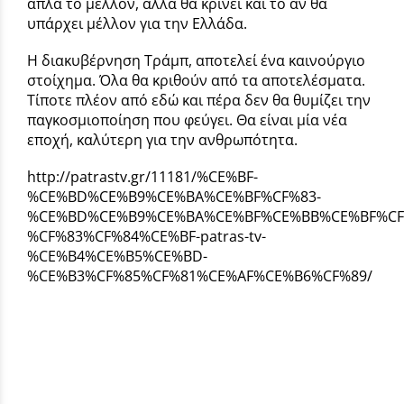
απλά το μέλλον, αλλά θα κρίνει και το αν θα
υπάρχει μέλλον για την Ελλάδα.
Η διακυβέρνηση Τράμπ, αποτελεί ένα καινούργιο
στοίχημα. Όλα θα κριθούν από τα αποτελέσματα.
Τίποτε πλέον από εδώ και πέρα δεν θα θυμίζει την
παγκοσμιοποίηση που φεύγει. Θα είναι μία νέα
εποχή, καλύτερη για την ανθρωπότητα.
http://patrastv.gr/11181/%CE%BF-
%CE%BD%CE%B9%CE%BA%CE%BF%CF%83-
%CE%BD%CE%B9%CE%BA%CE%BF%CE%BB%CE%BF%CF
%CF%83%CF%84%CE%BF-patras-tv-
%CE%B4%CE%B5%CE%BD-
%CE%B3%CF%85%CF%81%CE%AF%CE%B6%CF%89/