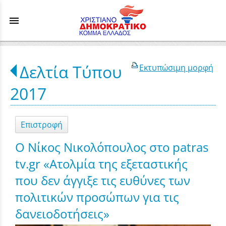
menu
Δελτία Τύπου
Εκτυπώσιμη μορφή
2017
Επιστροφή
Ο Νίκος Νικολόπουλος στο patras
tv.gr «Ατολμία της εξεταστικής
που δεν άγγιξε τις ευθύνες των
πολιτικών προσώπων για τις
δανειοδοτήσεις»