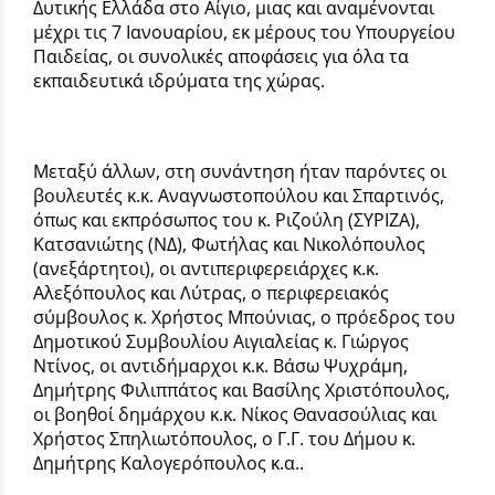
Δυτικής Ελλάδα στο Αίγιο, μιας και αναμένονται
μέχρι τις 7 Ιανουαρίου, εκ μέρους του Υπουργείου
Παιδείας, οι συνολικές αποφάσεις για όλα τα
εκπαιδευτικά ιδρύματα της χώρας.
Μεταξύ άλλων, στη συνάντηση ήταν παρόντες οι
βουλευτές κ.κ. Αναγνωστοπούλου και Σπαρτινός,
όπως και εκπρόσωπος του κ. Ριζούλη (ΣΥΡΙΖΑ),
Κατσανιώτης (ΝΔ), Φωτήλας και Νικολόπουλος
(ανεξάρτητοι), οι αντιπεριφερειάρχες κ.κ.
Αλεξόπουλος και Λύτρας, ο περιφερειακός
σύμβουλος κ. Χρήστος Μπούνιας, ο πρόεδρος του
Δημοτικού Συμβουλίου Αιγιαλείας κ. Γιώργος
Ντίνος, οι αντιδήμαρχοι κ.κ. Βάσω Ψυχράμη,
Δημήτρης Φιλιππάτος και Βασίλης Χριστόπουλος,
οι βοηθοί δημάρχου κ.κ. Νίκος Θανασούλιας και
Χρήστος Σπηλιωτόπουλος, ο Γ.Γ. του Δήμου κ.
Δημήτρης Καλογερόπουλος κ.α..