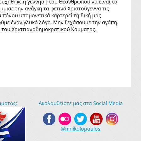
 ευχήθηκε η γέννησή του Θεανθρώπου να είναι το
μμισε την ανάγκη τα φετινά Χριστούγεννα τις
υ πόνου υπομονετικά καρτερεί τη δική μας
ούμε έναν γλυκό λόγο. Μην ξεχάσουμε την αγάπη.
ος του Χριστιανοδημοκρατικού Κόμματος.
μματος:
Ακολουθείστε μας στα Social Media
@ninikolopoulos