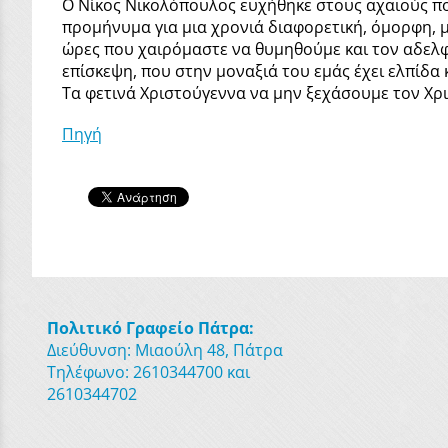
Ο Νίκος Νικολόπουλος ευχήθηκε στους αχαιούς πο
προμήνυμα για μια χρονιά διαφορετική, όμορφη, μ
ώρες που χαιρόμαστε να θυμηθούμε και τον αδελφό
επίσκεψη, που στην μοναξιά του εμάς έχει ελπίδα
Τα φετινά Χριστούγεννα να μην ξεχάσουμε τον Χρ
Πηγή
Πολιτικό Γραφείο Πάτρα:
Διεύθυνση: Μιαούλη 48, Πάτρα
Τηλέφωνο: 2610344700 και
2610344702