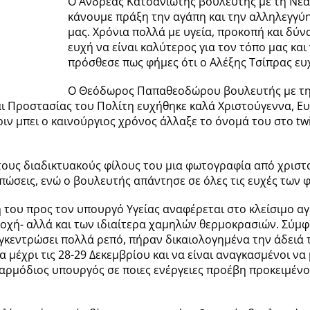
Ο Ανδρέας Κατσανιώτης βουλευτής με τη Νέα
κάνουμε πράξη την αγάπη και την αλληλεγγύ
μας. Χρόνια πολλά με υγεία, προκοπή και δύν
ευχή να είναι καλύτερος για τον τόπο μας και
πρόσθεσε πως φήμες ότι ο Αλέξης Τσίπρας ευ
Ο Θεόδωρος Παπαθεοδώρου βουλευτής με τη
αι Προστασίας του Πολίτη ευχήθηκε καλά Χριστούγεννα, Ευ
ριν μπει ο καινούργιος χρόνος άλλαξε το όνομά του στο
τους διαδικτυακούς φίλους του μια φωτογραφία από χριστο
ώσεις, ενώ ο βουλευτής απάντησε σε όλες τις ευχές των φ
 του προς τον υπουργό Υγείας αναφέρεται στο κλείσιμο α
οχή- αλλά και των ιδιαίτερα χαμηλών θερμοκρασιών. Σύμφ
γκεντρώσει πολλά ρεπό, πήραν δικαιολογημένα την άδειά τ
ία μέχρι τις 28-29 Δεκεμβρίου και να είναι αναγκασμένοι 
 αρμόδιος υπουργός σε ποιες ενέργειες προέβη προκειμένου