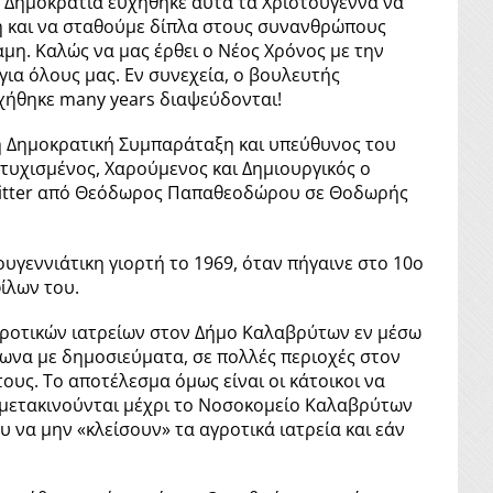
 Δημοκρατία ευχήθηκε αυτά τα Χριστούγεννα να
η και να σταθούμε δίπλα στους συνανθρώπους
αμη. Καλώς να μας έρθει ο Νέος Χρόνος με την
 για όλους μας. Εν συνεχεία, ο βουλευτής
χήθηκε many years διαψεύδονται!
 Δημοκρατική Συμπαράταξη και υπεύθυνος του
τυχισμένος, Χαρούμενος και Δημιουργικός ο
 twitter από Θεόδωρος Παπαθεοδώρου σε Θοδωρής
υγεννιάτικη γιορτή το 1969, όταν πήγαινε στο 10ο
ίλων του.
γροτικών ιατρείων στον Δήμο Καλαβρύτων εν μέσω
ωνα με δημοσιεύματα, σε πολλές περιοχές στον
ους. Το αποτέλεσμα όμως είναι οι κάτοικοι να
να μετακινούνται μέχρι το Νοσοκομείο Καλαβρύτων
 να μην «κλείσουν» τα αγροτικά ιατρεία και εάν