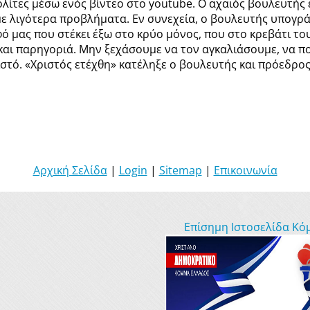
λίτες μέσω ενός βίντεο στο youtube. Ο αχαιός βουλευτής
ε λιγότερα προβλήματα. Εν συνεχεία, ο βουλευτής υπογρά
 μας που στέκει έξω στο κρύο μόνος, που στο κρεβάτι το
 και παρηγοριά. Μην ξεχάσουμε να τον αγκαλιάσουμε, να π
ιστό. «Χριστός ετέχθη» κατέληξε ο βουλευτής και πρόεδρ
Αρχική Σελίδα
|
Login
|
Sitemap
|
Επικοινωνία
Επίσημη Ιστοσελίδα Κό