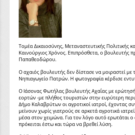
Τομέα Δικαιοσύνης, Μεταναστευτικής Πολιτικής κ
Καινούργιος Χρόνος. Επιπρόσθετα, ο βουλευτής π
Παπαθεοδώρου.
Ο αχαιός βουλευτής δεν δίστασε να μοιραστεί με 
Νηπιαγωγείο Πατρών. Η φωτογραφία κέρδισε εντυπ
Ο Ιάσονας Φωτήλας βουλευτής Αχαΐας με ερώτησή
εορτών -με πλήθος τουριστών στην ευρύτερη περι
Δήμο Καλαβρύτων οι αγροτικοί ιατροί, έχοντας συ
μείνουν χωρίς γιατρούς σε αρκετά αγροτικά ιατρε
μέσα στον χειμώνα. Για τον λόγο αυτό ερωτάται ο
πρόκειται έστω και τώρα να βρεθεί λύση.