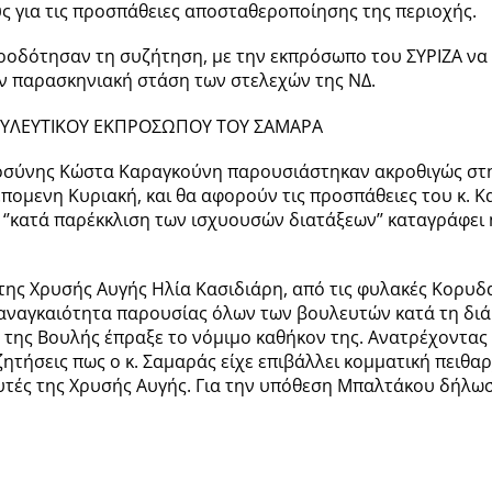
υς για τις προσπάθειες αποσταθεροποίησης της περιοχής.
υροδότησαν τη συζήτηση, με την εκπρόσωπο του ΣΥΡΙΖΑ να
ν παρασκηνιακή στάση των στελεχών της ΝΔ.
ΟΥΛΕΥΤΙΚΟΥ ΕΚΠΡΟΣΩΠΟΥ ΤΟΥ ΣΑΜΑΡΑ
αιοσύνης Κώστα Καραγκούνη παρουσιάστηκαν ακροθιγώς στ
πομενη Κυριακή, και θα αφορούν τις προσπάθειες του κ. Κ
σα ‘’κατά παρέκκλιση των ισχυουσών διατάξεων’’ καταγράφ
της Χρυσής Αυγής Ηλία Κασιδιάρη, από τις φυλακές Κορυ
 αναγκαιότητα παρουσίας όλων των βουλευτών κατά τη διάρ
 της Βουλής έπραξε το νόμιμο καθήκον της. Ανατρέχοντα
ητήσεις πως ο κ. Σαμαράς είχε επιβάλλει κομματική πειθαρ
τές της Χρυσής Αυγής. Για την υπόθεση Μπαλτάκου δήλωσε 