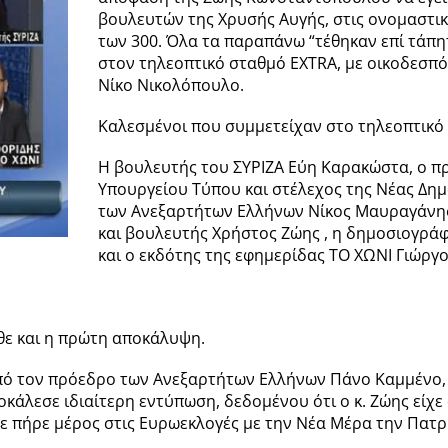
βουλευτών της Χρυσής Αυγής, στις ονομαστι
των 300. Όλα τα παραπάνω “τέθηκαν επί τά
στον τηλεοπτικό σταθμό EXTRA, με οικοδεσπ
Νίκο Νικολόπουλο.
Καλεσμένοι που συμμετείχαν στο τηλεοπτικό 
Η βουλευτής του ΣΥΡΙΖΑ Εύη Καρακώστα, ο πρ
Υπουργείου Τύπου και στέλεχος της Νέας Δη
των Ανεξαρτήτων Ελλήνων Νίκος Μαυραγάνης
και βουλευτής Χρήστος Ζώης , η δημοσιογράφ
και ο εκδότης της εφημερίδας ΤΟ ΧΩΝΙ Γιώργ
ρθε και η πρώτη αποκάλυψη.
από τον πρόεδρο των Ανεξαρτήτων Ελλήνων Πάνο Καμμένο, 
κάλεσε ιδιαίτερη εντύπωση, δεδομένου ότι ο κ. Ζώης είχ
οτε πήρε μέρος στις Ευρωεκλογές με την Νέα Μέρα την Πατ