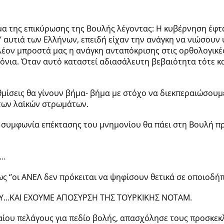
μα της επικύρωσης της Βουλής λέγοντας: Η κυβέρνηση έφτ
’ αυτιά των Ελλήνων, επειδή είχαν την ανάγκη να νιώσουν 
λέον μπροστά μας η ανάγκη ανταπόκρισης στις ορθολογικές
νια. Όταν αυτό καταστεί αδιασάλευτη βεβαιότητα τότε κα
ίσεις θα γίνουν βήμα- βήμα με στόχο να διεκπεραιώσουμε
των λαϊκών στρωμάτων.
 συμφωνία επέκτασης του μνημονίου θα πάει στη Βουλή πρ
Ο…
 ‘’οι ΑΝΕΛ δεν πρόκειται να ψηφίσουν θετικά σε οποιοδήπ
Υ…ΚΑΙ ΕΧΟΥΜΕ ΑΠΟΣΥΡΣΗ ΤΗΣ ΤΟΥΡΚΙΚΗΣ ΝΟΤΑΜ.
αίου πελάγους για πεδίο βολής, απασχόλησε τους προσκεκλ