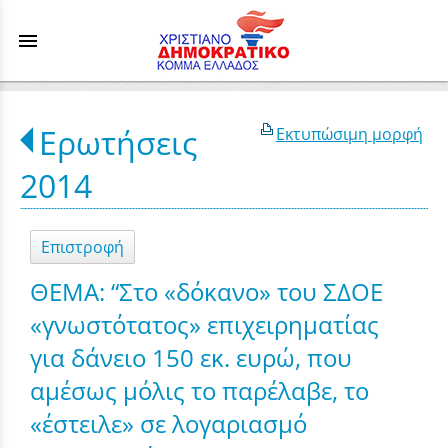
menu
Ερωτήσεις
Εκτυπώσιμη μορφή
2014
Επιστροφή
ΘΕΜΑ: “Στο «δόκανο» του ΣΔΟΕ
«γνωστότατος» επιχειρηματίας
για δάνειο 150 εκ. ευρώ, που
αμέσως μόλις το παρέλαβε, το
«έστειλε» σε λογαριασμό