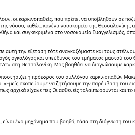
ουν, οι καρκινοπαθείς, που πρέπει να υποβληθούν σε ποζ
 της νόσου, καθώς, κανένα νοσοκομείο της Θεσσαλονίκης αλ
 Αθήνα και συγκεκριμένα στο νοσοκομείο Ευαγγελισμός, όπ
σε αυτή την εξέταση τότε αναγκαζόμαστε και τους στέλνου
ουργός ογκολόγος και υπεύθυνος του τμήματος μαστού του 
«pet/ct» στη Θεσσαλονίκη. Μας βοηθάει να διαγνώσουμε καρ
, υποστηρίζει η πρόεδρος του συλλόγου καρκινοπαθών Μακε
α. «Εμείς σκοπεύουμε να ζητήσουμε την παρέμβαση του εισα
πως αρχικά είχανε πει; Οι ασθενείς ταλαιπωρούνται και τ
ι, είναι ένα μηχάνημα που βοηθά, τόσο στη διάγνωση του 