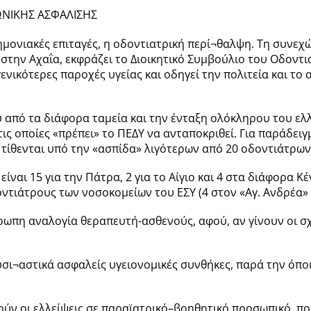
ΩΝΙΚΗΣ ΑΣΦΑΛΙΣΗΣ
μνημονιακές επιταγές, η οδοντιατρική περί¬θαλψη. Τη συν
ην Αχαΐα, εκφράζει το Διοικητικό Συμβούλιο του Οδοντια
ενικότερες παροχές υγείας και οδηγεί την πολιτεία και 
 από τα διάφορα ταμεία και την ένταξη ολόκληρου του ε
ις οποίες «πρέπει» το ΠΕΔΥ να ανταποκριθεί. Για παράδει
 τίθενται υπό την «ασπίδα» λιγότερων από 20 οδοντιάτρων
είναι 15 για την Πάτρα, 2 για το Αίγιο και 4 στα διάφορα Κ
ιάτρους των νοσοκομείων του ΕΣΥ (4 στον «Αγ. Ανδρέα» κα
ρωπη αναλογία θεραπευτή-ασθενούς, αφού, αν γίνουν οι σχ
ουσι¬αστικά ασφαλείς υγειονομικές συνθήκες, παρά την όπ
ούν οι ελλείψεις σε παραϊατρικό–βοηθητικό προσωπικό, π