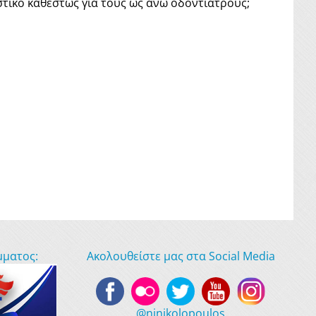
ιστικό καθεστώς για τους ως άνω οδοντιάτρους;
μματος:
Ακολουθείστε μας στα Social Media
@ninikolopoulos