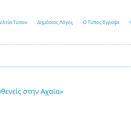
Δελτία Τύπου
Δημόσιος Λόγος
Ο Τύπος Έγραψε
σθενείς στην Αχαϊα»