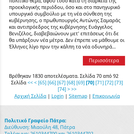
πολιτικό θέμα, αφού τόσο κατά τη διάρκεια της
προεκλογικής περιόδου, όσο και στο πανηγυρικό
υπουργικό συμβούλιο με τη νέα σύνθεση της
κυβέρνησης, ο πρωθυπουργός Αντώνης Σαμαράς
και αντιπρόεδρος της κυβέρνησης Ευάγγελος
Βενιζέλος, διαβεβαιώνουν μετ' επιτάσεως ότι δε
θα υπάρξουν νέα μέτρα. Δεν έπρεπε να μάθουμε οι
Έλληνες λίγο πριν την κάλπη τα νέα οδυνηρά...
Περισσότερα
Βρέθηκαν 1830 αποτελέσματα. Σελίδα 70 από 92
Σελίδα
<<
<
[65]
[66]
[67]
[68]
[69]
[70]
[71]
[72]
[73]
[74]
>
>>
Αρχική Σελίδα
|
Login
|
Sitemap
|
Επικοινωνία
Πολιτικό Γραφείο Πάτρα:
Διεύθυνση: Μιαούλη 48, Πάτρα
Τηλέφωνο: 2610344700 και 2610344702