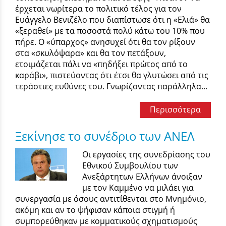
έρχεται νωρίτερα το πολιτικό τέλος για τον
Ευάγγελο Βενιζέλο που διαπίστωσε ότι η «Ελιά» θα
«ξεραθεί» με τα ποσοστά πολύ κάτω του 10% που
πήρε. Ο «ύπαρχος» ανησυχεί ότι θα τον ρίξουν
στα «σκυλόψαρα» και θα τον πετάξουν,
ετοιμάζεται πάλι να «πηδήξει πρώτος από το
καράβι», πιστεύοντας ότι έτσι θα γλυτώσει από τις
τεράστιες ευθύνες του. Γνωρίζοντας παράλληλα...
Περισσότερα
Ξεκίνησε το συνέδριο των ΑΝΕΛ
Οι εργασίες της συνεδρίασης του
Εθνικού Συμβουλίου των
Ανεξάρτητων Ελλήνων άνοιξαν
με τον Καμμένο να μιλάει για
συνεργασία με όσους αντιτίθενται στο Μνημόνιο,
ακόμη και αν το ψήφισαν κάποια στιγμή ή
συμπορεύθηκαν με κομματικούς σχηματισμούς