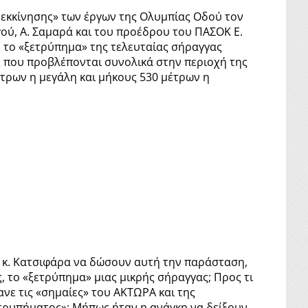
νεκκίνησης» των έργων της Ολυμπίας Οδού τον
ού, Α. Σαμαρά και του προέδρου του ΠΑΣΟΚ Ε.
ή το «ξετρύπημα» της τελευταίας σήραγγας
ες που προβλέπονται συνολικά στην περιοχή της
τρων η μεγάλη και μήκους 530 μέτρων η
ς κ. Κατσιφάρα να δώσουν αυτή την παράσταση,
 το «ξετρύπημα» μιας μικρής σήραγγας; Προς τι
ανε τις «σημαίες» του ΑΚΤΩΡΑ και της
ετρυπήματος»; Μήπως ήταν η ανάγκη να δείξουν,