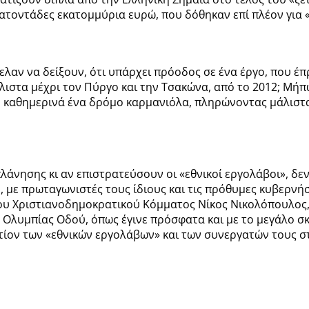
ατοντάδες εκατομμύρια ευρώ, που δόθηκαν επί πλέον για 
αν να δείξουν, ότι υπάρχει πρόοδος σε ένα έργο, που έπ
άλιστα μέχρι τον Πύργο και την Τσακώνα, από το 2012; Μή
καθημερινά ένα δρόμο καρμανιόλα, πληρώνοντας μάλιστα εδ
πλάνησης κι αν επιστρατεύσουν οι «εθνικοί εργολάβοι», δ
με πρωταγωνιστές τους ίδιους και τις πρόθυμες κυβερνήσε
ου Χριστιανοδημοκρατικού Κόμματος Νίκος Νικολόπουλος,
ης Ολυμπίας Οδού, όπως έγινε πρόσφατα και με το μεγάλο 
ίον των «εθνικών εργολάβων» και των συνεργατών τους σ