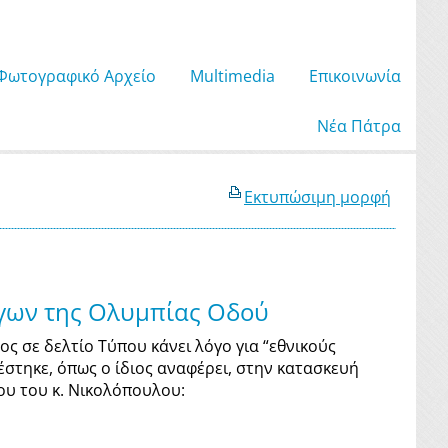
Φωτογραφικό Αρχείο
Μultimedia
Επικοινωνία
Νέα Πάτρα
Εκτυπώσιμη μορφή
γγων της Ολυμπίας Οδού
ς σε δελτίο Τύπου κάνει λόγο για “εθνικούς
έστηκε, όπως ο ίδιος αναφέρει, στην κατασκευή
ου του κ. Νικολόπουλου: