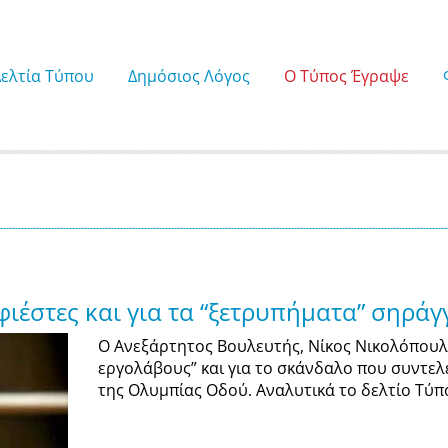
Δελτία Τύπου
Δημόσιος Λόγος
Ο Τύπος Έγραψε
έστες και για τα “ξετρυπήματα” σηρά
Ο Ανεξάρτητος Βουλευτής, Νίκος Νικολόπουλο
εργολάβους” και για το σκάνδαλο που συντελ
της Ολυμπίας Οδού. Αναλυτικά το δελτίο Τύπ