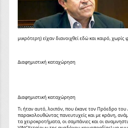
μικρότερη) είχαν διανοιχθεί εδώ και καιρό, χωρίς 
Διαφημιστική καταχώρηση
Διαφημιστική καταχώρηση
Τι ήταν αυτό, λοιπόν, που έκανε τον Πρόεδρο το
παρακολουθώντας πανευτυχείς και με κράνη, ανάμ
τα χειροκροτήματα, οι σαμπάνιες και οι αναμνηστ
VINCI(εταίρων της αναδόχου κοινοπραξίας) να κυμ