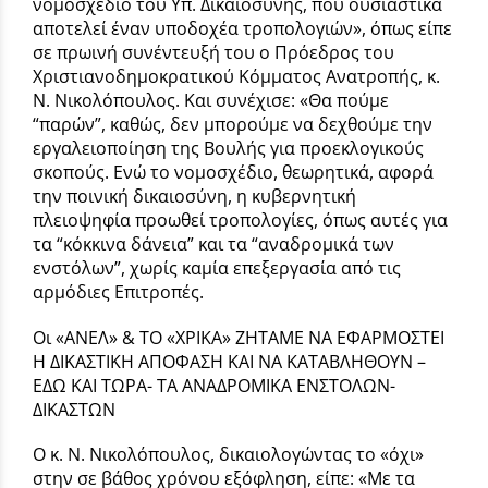
νομοσχέδιο του Υπ. Δικαιοσύνης, που ουσιαστικά
αποτελεί έναν υποδοχέα τροπολογιών», όπως είπε
σε πρωινή συνέντευξή του ο Πρόεδρος του
Χριστιανοδημοκρατικού Κόμματος Ανατροπής, κ.
Ν. Νικολόπουλος. Και συνέχισε: «Θα πούμε
“παρών”, καθώς, δεν μπορούμε να δεχθούμε την
εργαλειοποίηση της Βουλής για προεκλογικούς
σκοπούς. Ενώ το νομοσχέδιο, θεωρητικά, αφορά
την ποινική δικαιοσύνη, η κυβερνητική
πλειοψηφία προωθεί τροπολογίες, όπως αυτές για
τα “κόκκινα δάνεια” και τα “αναδρομικά των
ενστόλων”, χωρίς καμία επεξεργασία από τις
αρμόδιες Επιτροπές.
Οι «ΑΝΕΛ» & ΤΟ «ΧΡΙΚΑ» ΖΗΤΑΜΕ ΝΑ ΕΦΑΡΜΟΣΤΕΙ
Η ΔΙΚΑΣΤΙΚΗ ΑΠΟΦΑΣΗ ΚΑΙ ΝΑ ΚΑΤΑΒΛΗΘΟΥΝ –
ΕΔΩ ΚΑΙ ΤΩΡΑ- ΤΑ ΑΝΑΔΡΟΜΙΚΑ ΕΝΣΤΟΛΩΝ-
ΔΙΚΑΣΤΩΝ
Ο κ. Ν. Νικολόπουλος, δικαιολογώντας το «όχι»
στην σε βάθος χρόνου εξόφληση, είπε: «Με τα