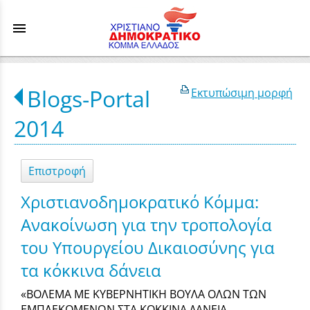
menu
Blogs-Portal
Εκτυπώσιμη μορφή
2014
Επιστροφή
Xριστιανοδημοκρατικό Κόμμα:
Ανακοίνωση για την τροπολογία
του Υπουργείου Δικαιοσύνης για
τα κόκκινα δάνεια
«ΒΟΛΕΜΑ ΜΕ ΚΥΒΕΡΝΗΤΙΚΗ ΒΟΥΛΑ ΟΛΩΝ ΤΩΝ
ΕΜΠΛΕΚΟΜΕΝΩΝ ΣΤΑ ΚΟΚΚΙΝΑ ΔΑΝΕΙΑ