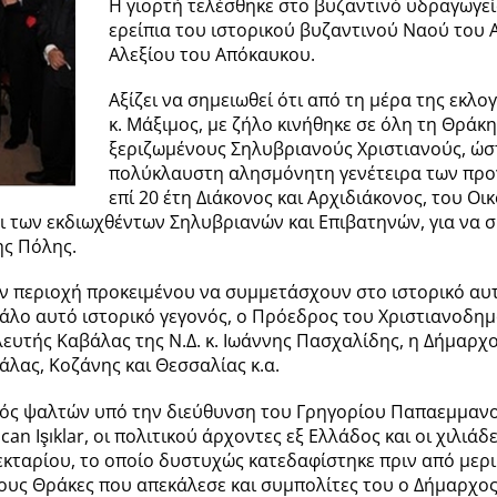
Η γιορτή τελέσθηκε στο βυζαντινό υδραγωγείο 
ερείπια του ιστορικού βυζαντινού Ναού του 
Αλεξίου του Απόκαυκου.
Αξίζει να σημειωθεί ότι από τη μέρα της εκλ
κ. Μάξιμος, με ζήλο κινήθηκε σε όλη τη Θράκ
ξεριζωμένους Σηλυβριανούς Χριστιανούς, ώσ
πολύκλαυστη αλησμόνητη γενέτειρα των προγ
επί 20 έτη Διάκονος και Αρχιδιάκονος, του Ο
οι των εκδιωχθέντων Σηλυβριανών και Επιβατηνών, για να
ης Πόλης.
ν περιοχή προκειμένου να συμμετάσχουν στο ιστορικό αυ
εγάλο αυτό ιστορικό γεγονός, ο Πρόεδρος του Χριστιανοδ
ευτής Καβάλας της Ν.Δ. κ. Ιωάννης Πασχαλίδης, η Δήμαρχ
λας, Κοζάνης και Θεσσαλίας κ.α.
ός ψαλτών υπό την διεύθυνση του Γρηγορίου Παπαεμμανο
n Işıklar, οι πολιτικού άρχοντες εξ Ελλάδος και οι χιλιά
εκταρίου, το οποίο δυστυχώς κατεδαφίστηκε πριν από μερικ
ους Θράκες που απεκάλεσε και συμπολίτες του ο Δήμαρχο