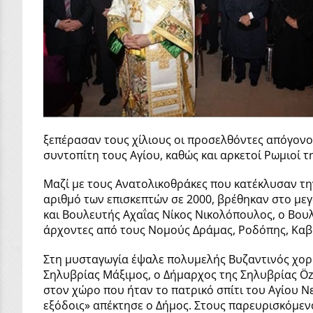
ξεπέρασαν τους χίλιους οι προσελθόντες απόγον
συντοπίτη τους Αγίου, καθώς και αρκετοί Ρωμιοί τ
Μαζί με τους Ανατολικοθράκες που κατέκλυσαν τη
αριθμό των επισκεπτών σε 2000, βρέθηκαν στο μ
και Βουλευτής Αχαΐας Νίκος Νικολόπουλος, ο Βουλ
άρχοντες από τους Νομούς Δράμας, Ροδόπης, Καβά
Στη μυσταγωγία έψαλε πολυμελής Βυζαντινός χορ
Σηλυβρίας Μάξιμος, ο Δήμαρχος της Σηλυβρίας Özca
στον χώρο που ήταν το πατρικό σπίτι του Αγίου Ν
εξόδοις» απέκτησε ο Δήμος. Στους παρευρισκόμεν