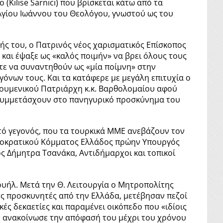
(Kilise Sarnıcı) που βρίσκεται κάτω από τα
Αγίου Ιωάννου του Θεολόγου, γνωστού ως του
ογής του, ο Πατρινός νέος χαρισματικός Επίσκοπος
η και έψαξε ως «καλός ποιμήν» να βρει όλους τους
τε να συναντηθούν ως «μία ποίμνη» στην
όνων τους. Και τα κατάφερε με μεγάλη επιτυχία ο
ικουμενικού Πατριάρχη κ.κ. Βαρθολομαίου αφού
 συμμετάσχουν στο πανηγυρικό προσκύνημα του
τό γεγονός, που τα τουρκικά ΜΜΕ ανεβάζουν τον
ημοκρατικού Κόμματος Ελλάδος πρώην Υπουργός
ος Δήμητρα Τσανάκα, Αντιδήμαρχοι και τοπικοί
υήλ. Μετά την Θ. Λειτουργία ο Μητροπολίτης
δες προσκυνητές από την Ελλάδα, μετέβησαν πεζοί
ές δεκαετίες και παραμένει οικόπεδο που «ιδίοις
ς ανακοίνωσε την απόφασή του μέχρι του χρόνου