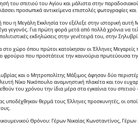
ησή του σπιτιού του Αγίου και μάλιστα στην παραδοσιακοί
υλάσσει προσωπικά αντικείμενα επιστολές φωτογραφίες και
 που η Μεγάλη Εκκλησία τον εξέλεξε στην ιστορική αυτή 
έγα γεγονός. Για πρώτη φορά μετά από πολλά χρόνια να τε
πολιτιστικές εκδηλώσεις στην γενέτειρά του, στην Σηλυβρ
 στο χώρο όπου πρώτοι κατοίκησαν οι Έλληνες Μεγαρείς π
το φρούριο που προστάτευε την καινούρια πρωτεύουσα της
βρίας και ο Μητροπολίτης Μάξιμος άφησαν δύο περιστέρια
ευτή Νίκο Νικόπουλο αναμνηστική πλακέτα και τον ευχαρ
εθούν του χρόνου την ίδια μέρα στα εγκαίνια του σπιτιού 
ίας υποδέχθηκαν θερμά τους Έλληνες προσκυνητές, οι οποίο
τους.
 Οικουμενικού Θρόνου: Γέρων Νικαίας Κωνσταντίνος, Γέρ