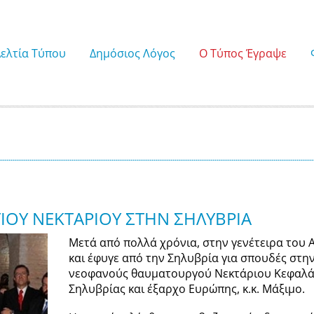
Δελτία Τύπου
Δημόσιος Λόγος
Ο Τύπος Έγραψε
ΑΓΙΟΥ ΝΕΚΤΑΡΙΟΥ ΣΤΗΝ ΣΗΛΥΒΡΙΑ
Mετά από πολλά χρόνια, στην γενέτειρα του Α
και έφυγε από την Σηλυβρία για σπουδές στ
νεοφανούς θαυματουργού Νεκτάριου Κεφαλά 
Σηλυβρίας και έξαρχο Ευρώπης, κ.κ. Μάξιμο.