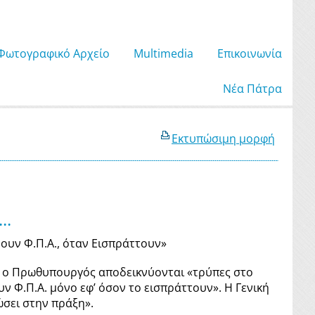
Φωτογραφικό Αρχείο
Μultimedia
Επικοινωνία
Νέα Πάτρα
Εκτυπώσιμη μορφή
..
υν Φ.Π.Α., όταν Εισπράττουν»
ιος ο Πρωθυπουργός αποδεικνύονται «τρύπες στο
 Φ.Π.Α. μόνο εφ’ όσον το εισπράττουν». Η Γενική
ώσει στην πράξη».