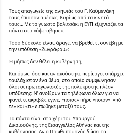
Τους απαγωγείς της ανηψιάς του Γ. Καϋμενάκη
τους έπιασαν αμέσως. Κυρίως από τα κινητά
τους… Με το γνωστό βαλιτσάκι η ΕΥΠ εξιχνιάζει τα
πάντα στο «άψε-σβήσε».
Τόσο δύσκολο είναι, άραγε, να βρεθεί τι συνέβη με
την υπόθεση «Ζωγράφου»;
Ή μήπως δεν θέλει η κυβέρνηση;
Και όμως, όσο και αν ακούστηκε περίεργο, υπάρχει
τουλάχιστον ένα θέμα, στο οποίο συμφώνησαν
όλοι οι πρω­ταγωνιστές της πολύκροτης πλέον
υπόθεσης: Ν’ ανοίξουν τα τη­λέφωνα όλων για να
φανεί τι ακρι­βώς έγινε, «ποιος» πήρε «ποιον», «πό­
τε» και «τι» ειπώθηκε μεταξύ τους.
Τα πάντα είναι στο χέρι του Υπουργού
Δικαιοσύνης, της Εισαγ­γελίας Αθήνας και της
κυβέρνησης. Αν ο Πρωθυπουργός δώσει το