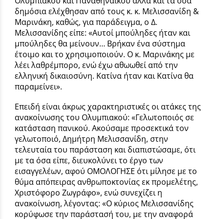
Ολυμπιακού και Παναθηναϊκού αλλά και τα όσα
δημόσια ελέχθησαν από τους κ. κ. Μελισσανίδη &
Μαρινάκη, καθώς, για παράδειγμα, ο Δ.
Μελισσανίδης είπε: «Αυτοί μπούληδες ήταν και
μπούληδες θα μείνουν… Βρή­καν ένα σύστημα
έτοιμο και το χρησιμοποιούν. Ο κ. Μαρινάκης με
λέει λαθρέ­μπορο, ενώ έχω αθωωθεί από την
ελληνική δικαιοσύνη. Κατίνα ήταν και Κατίνα θα
παραμείνει».
Επειδή είναι άκρως χαρακτηριστικές οι ατάκες της
ανακοί­νωσης του Ολυμπιακού: «Γελωτοποιός σε
κατάσταση πα­νικού. Ακούσαμε προσεκτικά τον
γελωτοποιό, Δημήτρη Μελισσανίδη, στην
τελευταία του παρά­σταση και διαπιστώσαμε, ότι
με τα όσα είπε, διευκολύνει το έργο των
εισαγγελέων, αφού ΟΜΟΛΟ­ΓΗΣΕ ότι μίλησε με το
θύμα από­πειρας ανθρωποκτονίας εκ προ­μελέτης,
Χριστόφορο Ζωγράφο», ενώ συνεχίζει η
ανακοίνωση, λέγοντας: «Ο κύριος Μελισσανίδης
κορύφωσε την παράστασή του, με την αναφορά