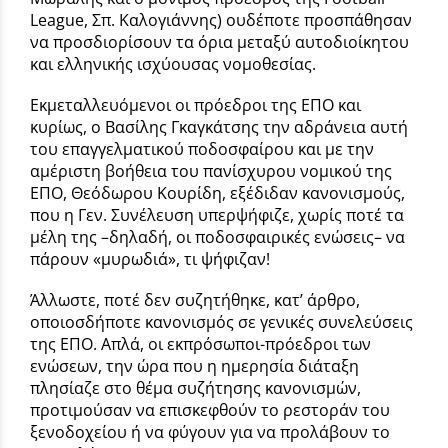
League, Σπ. Καλογιάννης) ουδέποτε προσπάθησαν
να προσδιορίσουν τα όρια μεταξύ αυτοδιοίκητου
και ελληνικής ισχύουσας νομοθεσίας.
Εκμεταλλευόμενοι οι πρόεδροι της ΕΠΟ και
κυρίως, ο Βασίλης Γκαγκάτσης την αδράνεια αυτή
του επαγγελματικού ποδοσφαίρου και με την
αμέριστη βοήθεια του πανίσχυρου νομικού της
ΕΠΟ, Θεόδωρου Κουρίδη, εξέδιδαν κανονισμούς,
που η Γεν. Συνέλευση υπερψήφιζε, χωρίς ποτέ τα
μέλη της –δηλαδή, οι ποδοσφαιρικές ενώσεις– να
πάρουν «μυρωδιά», τι ψήφιζαν!
Άλλωστε, ποτέ δεν συζητήθηκε, κατ’ άρθρο,
οποιοσδήποτε κανονισμός σε γενικές συνελεύσεις
της ΕΠΟ. Απλά, οι εκπρόσωποι-πρόεδροι των
ενώσεων, την ώρα που η ημερησία διάταξη
πλησίαζε στο θέμα συζήτησης κανονισμών,
προτιμούσαν να επισκεφθούν το ρεστοράν του
ξενοδοχείου ή να φύγουν για να προλάβουν το