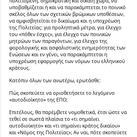
πολιτισμένη, δημοκρατική και δίκαιη χώρα, να
υποβαθµίζεται ή και να παρακάµπτεται το ποινικό
σκέλος όλων των σχετικών βρώµικων υποθέσεων,
να αµφισβητείται το δικαίωµα και η υποχρέωση
της Πολιτείας: για προληπτικά µέτρα, για έλεγχο
του «πόθεν έσχες», για έλεγχο των ποινικών
µητρώων των παραγόντων, για έλεγχο της
φορολογικής και ασφαλιστικής ενηµερότητας των
Ενώσεων και εν γένει, να παρακάμπτεται η
υποχρέωση εφαρµογής των νόµων του ελληνικού
κράτους.
Κατόπιν όλων των ανωτέρω, ερωτάσθε:
Πώς σκοπεύετε να οριοθετήσετε το λεγόμενο
«αυτοδιοίκητο» της ΕΠΟ;
Επιτέλους, θα παρέμβετε νομοθετικά, έτσι ώστε να
τεθεί σε σωστά πλαίσια το «τι σημαίνει
αυτοδιοίκητο» και «τι σημαίνει κράτος δικαίου»
και «Νόμος της Πολιτείας»; Αν ναι, πότε σκοπεύετε