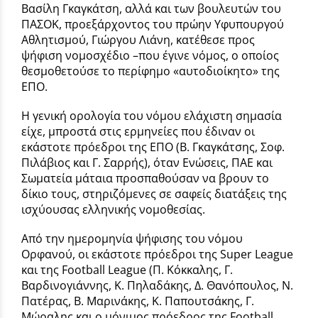
Βασίλη Γκαγκάτση, αλλά και των βουλευτών του
ΠΑΣΟΚ, προεξάρχοντος του πρώην Υφυπουργού
Αθλητισμού, Γιώργου Λιάνη, κατέθεσε προς
ψήφιση νομοσχέδιο –που έγινε νόμος, ο οποίος
θεσμοθετούσε το περίφημο «αυτοδιοίκητο» της
ΕΠΟ.
Η γενική ορολογία του νόμου ελάχιστη σημασία
είχε, μπροστά στις ερμηνείες που έδιναν οι
εκάστοτε πρόεδροι της ΕΠΟ (Β. Γκαγκάτσης, Σοφ.
Πιλάβιος και Γ. Σαρρής), όταν Ενώσεις, ΠΑΕ και
Σωματεία μάταια προσπαθούσαν να βρουν το
δίκιο τους, στηριζόμενες σε σαφείς διατάξεις της
ισχύουσας ελληνικής νομοθεσίας.
Από την ημερομηνία ψήφισης του νόμου
Ορφανού, οι εκάστοτε πρόεδροι της Super League
και της Football League (Π. Κόκκαλης, Γ.
Βαρδινογιάννης, Κ. Πηλαδάκης, Δ. Θανόπουλος, Ν.
Πατέρας, Β. Μαρινάκης, Κ. Παπουτσάκης, Γ.
Μώραλης και ο μόνιμος πρόεδρος της Football