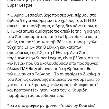
Super League.
* Ο Άρης Θεσσαλονίκης προσέφυγε, πέρυσι, στο
άρθρο 99 για «κούρεμα» του χρέους του. Η ΕΠΟ
απειλεί με υποβιβασμό, ο Άρης δεν κάνει πίσω, η
ΕΠΟ καταπίνει αμάσητες τις απειλές της, η αίτηση
του Άρη απορρίπτεται από το Πρωτοδικείο και ο
«θεός του πολέμου» υποβιβάζεται –προς μεγάλη
τύχη της ΕΠΟ– στη Β΄ Εθνική και κατόπιν
αποφάσεως της Γ.Σ., στη Γ΄ Εθνική. Αν ο Άρης
παρέμενε στην Super League, είναι βέβαιο, ότι τα
«γλέντια» που θα ακολουθούσαν από προσφυγές
άλλων ΠΑΕ θα ξεκίναγαν από τη Θράκη και θα
τελείωναν στο Ταίναρο… Το αναφαίρετο δικαίωμα
του Άρη ως ανώνυμης εταιρείας να «κουρέψει» το
χρέος του –πλην των χρεών προς ποδοσφαιριστές
και προπονητές– ήταν, κατά τον κ. Κουρίδη,
παράβαση του αυτοδιοίκητου.
* Στο υπογραφέν μνημόνιο –“made by Kouridis”,