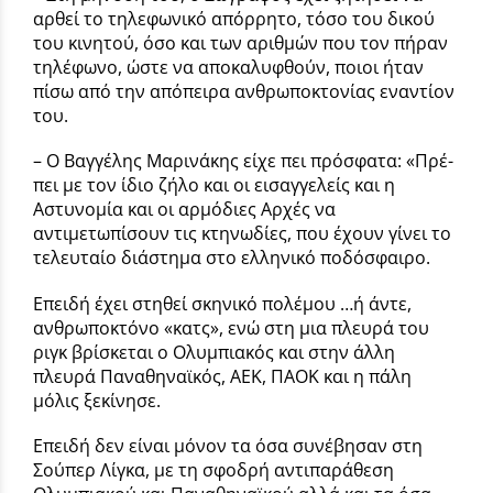
αρθεί το τηλεφωνικό απόρρητο, τόσο του δικού
του κινη­τού, όσο και των αριθμών που τον πήραν
τηλέφωνο, ώστε να απο­καλυφθούν, ποιοι ήταν
πίσω από την απόπειρα ανθρωποκτονίας εναντίον
του.
– Ο Βαγγέλης Μαρινάκης είχε πει πρόσφατα: «Πρέ­
πει με τον ίδιο ζήλο και οι εισαγ­γελείς και η
Αστυνομία και οι αρ­μόδιες Αρχές να
αντιμετωπίσουν τις κτηνωδίες, που έχουν γίνει το
τελευταίο διάστημα στο ελληνικό ποδόσφαιρο.
Επειδή έχει στηθεί σκηνικό πολέμου …ή άντε,
ανθρωποκτόνο «κατς», ενώ στη μια πλευρά του
ριγκ βρίσκεται ο Ολυμπιακός και στην άλλη
πλευρά Παναθηναϊκός, ΑΕΚ, ΠΑΟΚ και η πάλη
μόλις ξεκίνησε.
Επειδή δεν είναι μόνον τα όσα συνέβησαν στη
Σούπερ Λίγκα, με τη σφοδρή αντιπαράθεση