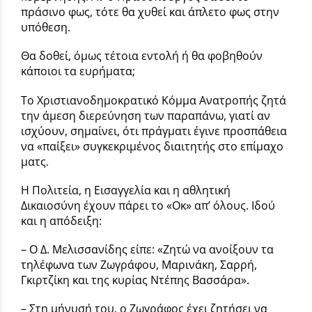
πράσινο φως, τότε θα χυθεί και άπλετο φως στην
υπόθεση.
Θα δοθεί, όμως τέτοια εντολή ή θα φοβηθούν
κάποιοι τα ευρήματα;
Το Χριστιανοδημοκρατικό Κόμμα Ανατροπής ζητά
την άμεση διερεύνηση των παραπάνω, γιατί αν
ισχύουν, σημαίνει, ότι πράγματι έγινε προσπά­θεια
να «παίξει» συγκεκριμένος διαιτητής στο επίμαχο
ματς.
Η Πολιτεία, η Εισαγγελία και η αθλητική
Δικαιοσύνη έχουν πά­ρει το «Οκ» απ’ όλους. Ιδού
και η απόδειξη:
– Ο Δ. Μελισσανίδης είπε: «Ζητώ να ανοίξουν τα
τηλέφωνα των Ζωγράφου, Μαρινάκη, Σαρρή,
Γκιρτζίκη και της κυρί­ας Ντέπης Βασσάρα».
– Στη μήνυσή του, ο Ζωγράφος έχει ζητήσει να