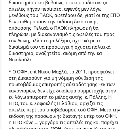
δικαστηρίου και βεβαίως, οι «κουραδίστικες»
απειλές πήγαν περίπατο, αφενός μεν λόγω
μεγέθους του ΠΑΟΚ, αφετέρου δε, γιατί οι της ΕΠΟ
δεν επιθυμούσαν την έκδοση δικαστικής
απόφασης. Τελικά, ο ΠΑΟΚ πλήρωσε ή θα
πληρώσει με διακανονισμό τις οφειλές του προς
τον Δώνη, αλλά το μπλέξιμο, σχετικά με το
δικαίωμά του να προσφύγει ή όχι στα πολιτικά
δικαστήρια, αναζητείται ακόμη από την κα
Νικολούλη…
* Ο ΟΦΗ, επί Νίκου Μαχλά, το 2011, προσφεύγει
στη Δικαιοσύνη για μη νόμιμη σύνθεση της
πρωτοβάθμιας επιτροπής αδειοδότησης –εκ των
κανονισμών, δεν είχε δικαίωμα συμμετοχής στην
εν λόγω επιτροπή το μέλος αυτής, κ. Πάλλης. Η
ΕΠΟ, του κ. Σοφοκλής Πιλάβιου, αρχίζει τις
απειλές περί του υποβιβασμού τού ΟΦΗ. Μετά την
έκδοση της προσωρινής διαταγής υπέρ του ΟΦΗ,
η ΕΠΟ κάνει… γαργάρα τις απειλές της και παρέχει
αδειοδότηση στον ΟΦΗ, ώστε να αγωνίζεται στη