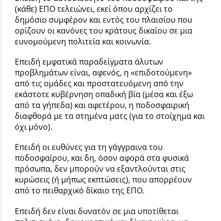
(κάθε) ΕΠΟ τελειώνει, εκεί όπου αρχίζει το
δηµόσιο συµφέρον και εντός του πλαισίου που
ορίζουν οι κανόνες του κράτους δικαίου σε µια
ευνοµούµενη πολιτεία και κοινωνία.
Επειδή εμφατικά παραδείγματα άλυτων
προβλημάτων είναι, αφενός, η «επιδοτούμενη»
από τις ομάδες και προστατευόμενη από την
εκάστοτε κυβέρνηση οπαδική βία (µέσα και έξω
από τα γήπεδα) και αφετέρου, η ποδοσφαιρική
διαφθορά µε τα στηµένα µατς (για το στοίχηµα και
όχι µόνο).
Επειδή οι ευθύνες για τη γάγγραινα του
ποδοσφαίρου, και δη, όσον αφορά στα φυσικά
πρόσωπα, δεν µπορούν να εξαντλούνται στις
κυρώσεις (ή µήπως εκπτώσεις), που απορρέουν
από το πειθαρχικό δίκαιο της ΕΠΟ.
Επειδή δεν είναι δυνατόν σε μια υποτίθεται