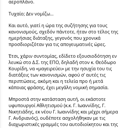
αεροπλάνο.
Τυχαίο; Δεν νομίζω…
Και αυτό, γιατί η ώρα της συζήτησης για τους
κανονισμούς, σχεδόν πάντοτε, ήταν στο τέλος της
ημερήσιας διάταξης, γεγονός που χρονικά
προσδιοριζόταν για τις απογευματινές ώρες.
Έτσι, χάριν συντομίας, εδίδετο εξουσιοδότηση εν
λευκώ στο Δ.Σ. της ΕΠΟ, δηλαδή στον κ. Θεόδωρο
Κουρίδη, να «μαγειρεύει» με την ησυχία του τις
διατάξεις των κανονισμών, αφού σ’ αυτές τις
περιπτώσεις, ακόμη και η τελεία προ ή μετά
κάποιας φράσης, έχει μεγάλη νομική σημασία.
Μπροστά στην κατάσταση αυτή, οι εκάστοτε
υφυπουργοί Αθλητισμού (κ.κ. Γ. Ιωαννίδης, Γ.
Νικητιάδης, εκ νέου Γ. Ιωαννίδης και μέχρι σήμερα
Γ. Ανδριανός), ουδέποτε ασχολήθηκαν με τις
διαχωριστικές γραμμές του αυτοδιοίκητου και της