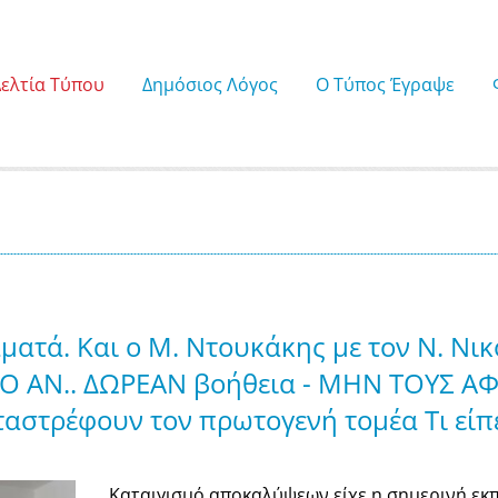
Δελτία Τύπου
Δημόσιος Λόγος
Ο Τύπος Έγραψε
ματά. Και ο Μ. Ντουκάκης με τον Ν. Ν
 ΑΝ.. ΔΩΡΕΑΝ βοήθεια - ΜΗΝ ΤΟΥΣ Α
ταστρέφουν τον πρωτογενή τομέα Τι είπ
Καταιγισμό αποκαλύψεων είχε η σημερινή εκ