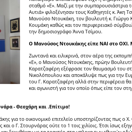
σταθμό «Ε». Μαζί με την συμπαρουσιάστρια 
Αυτιά» φιλοξένησαν τους Καθηγητές κ. Άκη Τσ
Μανούσο Ντουκάκη, τον βουλευτή κ. Γιώργο Κ
Κουμάκη καθώς και τον περιφερειακό σύμβο
την δημοσιογράφο Άννα Τσίμου.
Ο Μανούσος Ντουκάκης είπε ΝΑΙ στο ΟΧΙ.
Ζωντανά και ειλικρινά, στον αέρα της εκπομπ
«Ε», ο Μανούσος Ντουκάκης, πρώην Βουλευτή
Καρατζαφέρη εξέφρασε τον θαυμασμό του στ
Νικολόπουλου και αποκάλυψε πως για την Ευ
του Γ. Καρατζαφέρη αλλά στην περιφέρεια θα
και αγωνιστή για τον οποίο όπως είπε τον στη
νάρα - Θεοχάρη και .Επίτιμο!
ης για το οικονομικό επιτελείο υποστηρίζοντας πως ο Χ. 
 και ο Γ. Στουρνάρας ούτε το 1 τοις χιλίοις. Έτσι ίσως εξη
 και ξεχυθήκαν με τα τρακτέρ στα μπλοκα των εθνικών οδώ