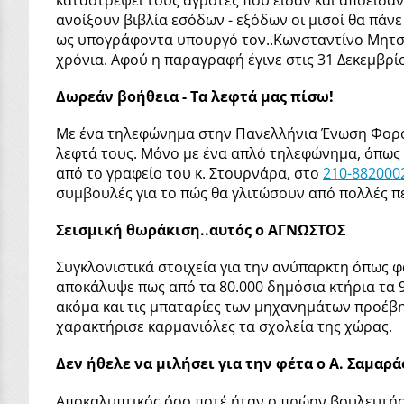
ανοίξουν βιβλία εσόδων - εξόδων οι μισοί θα πά
ως υπογράφοντα υπουργό τον..Κωνσταντίνο Μητσοτά
χρόνια. Αφού η παραγραφή έγινε στις 31 Δεκεμβρίο
Δωρεάν βοήθεια - Τα λεφτά μας πίσω!
Με ένα τηλεφώνημα στην Πανελλήνια Ένωση Φοροτ
λεφτά τους. Μόνο με ένα απλό τηλεφώνημα, όπως 
από το γραφείο του κ. Στουρνάρα, στο
210-882000
συμβουλές για το πώς θα γλιτώσουν από πολλές πε
Σεισμική θωράκιση..αυτός ο ΑΓΝΩΣΤΟΣ
Συγκλονιστικά στοιχεία για την ανύπαρκτη όπως φ
αποκάλυψε πως από τα 80.000 δημόσια κτήρια τα 9
ακόμα και τις μπαταρίες των μηχανημάτων προέβη
χαρακτήρισε καρμανιόλες τα σχολεία της χώρας.
Δεν ήθελε να μιλήσει για την φέτα ο Α. Σαμαρά
Αποκαλυπτικός όσο ποτέ ήταν ο πρώην βουλευτής 