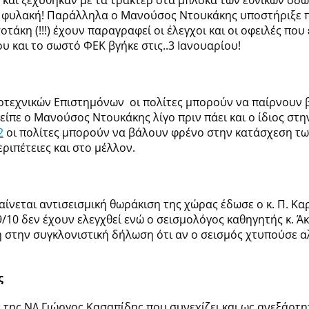
νε φυλακή! Παράλληλα ο Μανούσος Ντουκάκης υποστήριξε 
κη (!!!) έχουν παραγραφεί οι έλεγχοι και οι οφειλές που 
υ και το σωστό ΦΕΚ βγήκε στις..3 Ιανουαρίου!
εχνικών Επιστημόνων οι πολίτες μπορούν να παίρνουν βο
είπε ο Μανούσος Ντουκάκης λίγο πριν πάει και ο ίδιος στ
2
οι πολίτες μπορούν να βάλουν φρένο στην κατάσχεση τω
ριπέτειες και στο μέλλον.
αίνεται αντισεισμική θωράκιση της χώρας έδωσε ο κ. Π. 
/10 δεν έχουν ελεγχθεί ενώ ο σεισμολόγος καθηγητής κ. Ά
 στην συγκλονιστική δήλωση ότι αν ο σεισμός χτυπούσε αλ
ς
της ΝΔ Γιώργος Κασαπίδης που συνεχίζει και ως ανεξάρτητ