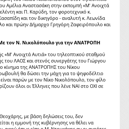
του Αμέλια Αναστασάκη στην εκπομπή «Μ' Ανοιχτά
ελέντη και Π. Καρύδη, τον φοροτεχνικό κ.
ασαπίδη και τον δικηγόρο - αναλυτή κ. Λεωνίδα
υλο και πρώην Δήμαρχο Γρηγόρη Ζαφειρόπουλο και
 Με τον Ν. Νικολόπουλο για την ΑΝΑΤΡΟΠΗ
ής «Μ' Ανοιχτά Αυτιά» του τηλεοπτικού σταθμού
ς του ΛΑΟΣ και στενός συνεργάτης του Γιώργου
ο κίνημα της ΑΝΑΤΡΟΠΗΣ του Νίκου
ρωβουλή θα δώσει την μάχη για το ψηφοδέλτιο
 είναι παρών με τον Νίκο Νικολόπουλο, τον φίλο
ρίζουν όλοι οι Έλληνες που λένε ΝΑΙ στο ΟΧΙ σε
Θεοχάρης, με βάση δηλώσεις του, δεν
γείται η εμμονή της κυβέρνησης να θέλει να
ν, αφού όπως είπε ο Μ. Ντουκάκης αν οι αγρότες