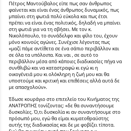
Πέτρος Μαντούβαλος είπε πως σαν άνθρωπος
φαίνεται και είναι ένας άνθρωπος δυναμικός, πως
μπαίνει στη φωτιά πολύ εύκολα και πως έτσι
πρέπει να είναι ένας πολιτικός, δηλαδή να μπαίνει
στη φωτιά για να τη σβήσει. Με τον κ.
Νικολόπουλο, το συνάδελφο και φίλο του, έχουν
μόνο κοινούς αγώνες. Συνέχισε λέγοντας πως
«μαζί πάμε αντίθετα σε ένα σάπιο περιβάλλον και
σε όλα τα υπόλοιπα. Και ναι , σε αυτό το
περιβάλλον μέσα από κάποιες διαδικασίες πήγα να
συνθλιβώ και να καταστραφώ κι εγώ κι η
οικογένειά μου κι ολόκληρη η ζωή μου και θα
υποστούμε και κριτική και επιθέσεις αλλά αυτά δε
με απασχολούν».
Έδωσε κουράγιο στο επιτελείο του Κινήματος της
ΑΝΑΤΡΟΠΗΣ τονίζοντας: «δε θα συναντήσουμε
δυσκολίες. Ό,τι δυσκολία κι αν συναντήσουμε στο
πρόσωπό μου, εγώ θα είμαι κυματοθραύστης
αυτής της διαδικασίας και δε με φοβίζει τίποτα.