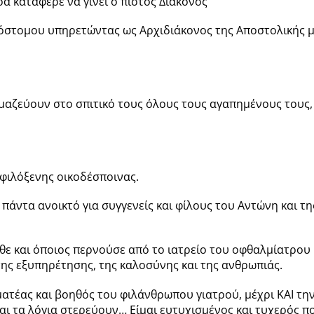
α κατάφερε να γίνει ο πιστός Διάκονος
τομου υπηρετώντας ως Αρχιδιάκονος της Αποστολικής μας 
 μαζεύουν στο σπιτικό τους όλους τους αγαπημένους τους, 
 φιλόξενης οικοδέσποινας.
πάντα ανοικτό για συγγενείς και φίλους του Αντώνη και τη
ιωθε και όποιος περνούσε από το ιατρείο του οφθαλμίατρο
 της εξυπηρέτησης, της καλοσύνης και της ανθρωπιάς.
τέας και βοηθός του φιλάνθρωπου γιατρού, μέχρι ΚΑΙ την
και τα λόγια στερεύουν… Είμαι ευτυχισμένος και τυχερός 