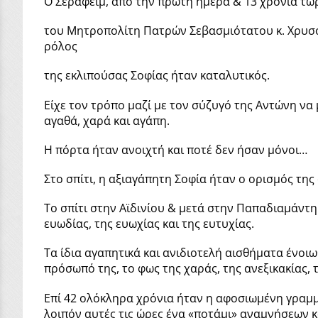
Ο Σεραφείμ, από την πρώτη ημέρα & 13 χρόνια τώρ
του Μητροπολίτη Πατρών Σεβασμιότατου κ. Χρυσόσ
ρόλος
της εκλιπούσας Σοφίας ήταν καταλυτικός.
Είχε τον τρόπο μαζί με τον σύζυγό της Αντώνη να
αγαθά, χαρά και αγάπη.
Η πόρτα ήταν ανοιχτή και ποτέ δεν ήσαν μόνοι…
Στο σπίτι, η αξιαγάπητη Σοφία ήταν ο ορισμός της
Το σπίτι στην Αϊδινίου & μετά στην Παπαδιαμάντη 
ευωδίας, της ευωχίας και της ευτυχίας.
Τα ίδια αγαπητικά και ανιδιοτελή αισθήματα ένο
πρόσωπό της, το φως της χαράς, της ανεξικακίας,
Επί 42 ολόκληρα χρόνια ήταν η αφοσιωμένη γραμμα
λοιπόν αυτές τις ώρες ένα «ποτάμι» αναμνήσεων 