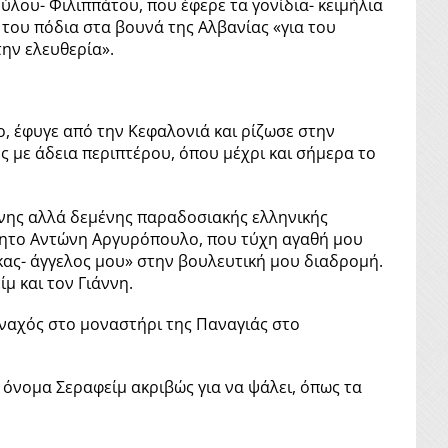
ύλου- Φιλιππάτου, που έφερε τα γονίδια- κειμήλια
 του πόδια στα βουνά της Αλβανίας «για του
την ελευθερία».
μο, έφυγε από την Κεφαλονιά και ρίζωσε στην
ς με άδεια περιπτέρου, όπου μέχρι και σήμερα το
μένης αλλά δεμένης παραδοσιακής ελληνικής
άπητο Αντώνη Αργυρόπουλο, που τύχη αγαθή μου
ακας- άγγελος μου» στην βουλευτική μου διαδρομή.
μ και τον Γιάννη.
οναχός στο μοναστήρι της Παναγιάς στο
όνομα Σεραφείμ ακριβώς για να ψάλει, όπως τα