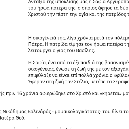
Αντάξια της υπόκλισής μας η Σοφία Αργυροπο
του ήρωα πατέρα της, ο οποίος άφησε τα δύο
Χριστού την πίστη την αγία και της πατρίδος 
Η οικογένειά της, λίγα χρόνια μετά τον πόλε
Πάτρα. Η πατρίδα τίμησε τον ήρωα πατέρα τη
λειτουργεί ο γιος του Βασίλης.
Η Σοφία, ένα από τα έξι παιδιά της βασανισ
οικογένειας, ένωσε τη ζωή της με τον αξιαγ
επιφύλαξε να είναι επί πολλά χρόνια ο «φύλ
Έφεραν στη ζωή τον Στέλιο, μετέπειτα Σεραφεί
ής πριν 16 χρόνια αφιερώθηκε στο Χριστό και «κηρεται» μ
ικόδημος Βαλινδράς - μουσικολογικότατος- του δίνει το 
Πατέρα Θεό.