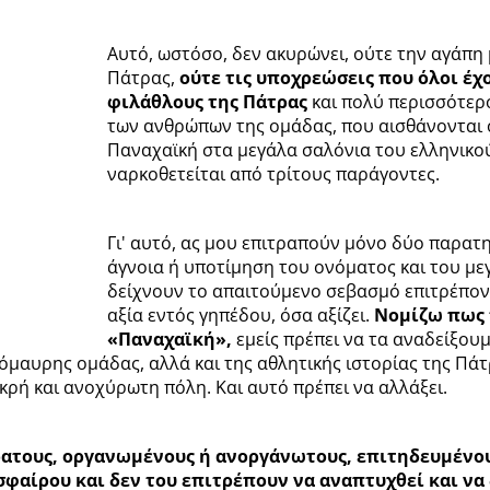
Αυτό, ωστόσο, δεν ακυρώνει, ούτε την αγάπη
Πάτρας,
ούτε τις υποχρεώσεις που όλοι έχ
φιλάθλους της Πάτρας
και πολύ περισσότερ
των ανθρώπων της ομάδας, που αισθάνονται ό
Παναχαϊκή στα μεγάλα σαλόνια του ελληνικο
ναρκοθετείται από τρίτους παράγοντες.
Γι' αυτό, ας μου επιτραπούν μόνο δύο παρατη
άγνοια ή υποτίμηση του ονόματος και του με
δείχνουν το απαιτούμενο σεβασμό επιτρέποντ
αξία εντός γηπέδου, όσα αξίζει.
Νομίζω πως 
«Παναχαϊκή»,
εμείς πρέπει να τα αναδείξουμ
μαυρης ομάδας, αλλά και της αθλητικής ιστορίας της Πάτρα
ρή και ανοχύρωτη πόλη. Και αυτό πρέπει να αλλάξει.
αόρατους, οργανωμένους ή ανοργάνωτους, επιτηδευμένο
σφαίρου και δεν του επιτρέπουν να αναπτυχθεί και να