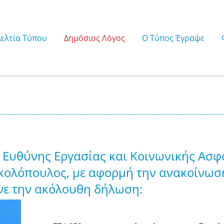
Δελτία Τύπου
Δημόσιος Λόγος
Ο Τύπος Έγραψε
 Ευθύνης Εργασίας και Κοινωνικής Ασφ
ικολόπουλος, με αφορμή την ανακοίνωσ
ανε την ακόλουθη δήλωση: