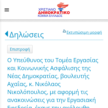
menu
Δηλώσεις
Εκτυπώσιμη μορφή
Επιστροφή
Ο Υπεύθυνος του Τομέα Εργασίας
και Κοινωνικής Ασφάλισης της
Νέας Δημοκρατίας, βουλευτής
Αχαΐας, κ. Νικόλαος
Νικολόπουλος, με αφορμή τις
ανακοινώσεις για την Εργασιακή
Εφεδρεία, έκανε την ακόλουθη