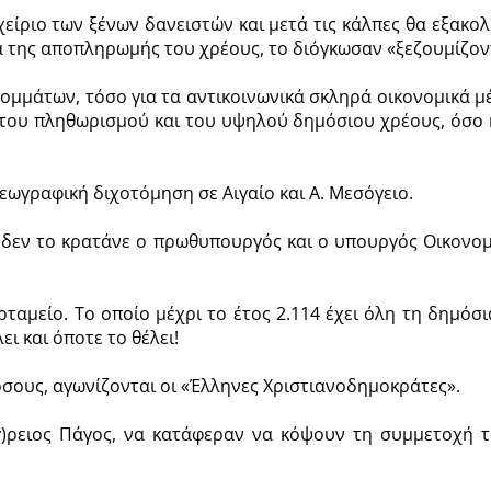
είριο των ξένων δανειστών και μετά τις κάλπες θα εξακολο
α της αποπληρωμής του χρέους, το διόγκωσαν «ξεζουμίζοντ
μμάτων, τόσο για τα αντικοινωνικά σκληρά οικονομικά μ
ου πληθωρισμού και του υψηλού δημόσιου χρέους, όσο κα
γεωγραφική διχοτόμηση σε Αιγαίο και Α. Μεσόγειο.
 δεν το κρατάνε ο πρωθυπουργός και ο υπουργός Οικονομ
ρταμείο. Το οποίο μέχρι το έτος 2.114 έχει όλη τη δημόσ
ει και όποτε το θέλει!
όσους, αγωνίζονται οι «Έλληνες Χριστιανοδημοκράτες».
γ)ρειος Πάγος, να κατάφεραν να κόψουν τη συμμετοχή τ