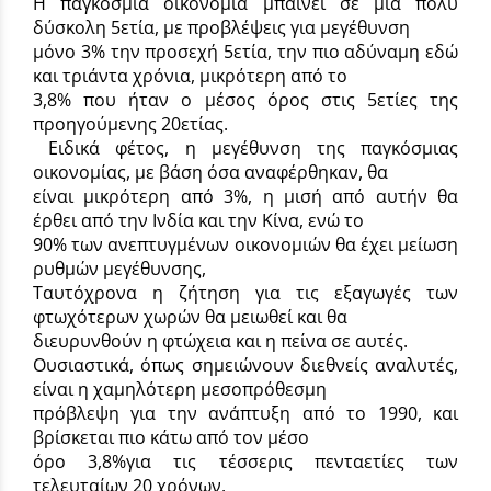
Η παγκόσμια οικονομία μπαίνει σε μια πολύ
δύσκολη 5ετία, με προβλέψεις για μεγέθυνση
μόνο 3% την προσεχή 5ετία, την πιο αδύναμη εδώ
και τριάντα χρόνια, μικρότερη από το
3,8% που ήταν ο μέσος όρος στις 5ετίες της
προηγούμενης 20ετίας.
Ειδικά φέτος, η μεγέθυνση της παγκόσμιας
οικονομίας, με βάση όσα αναφέρθηκαν, θα
είναι μικρότερη από 3%, η μισή από αυτήν θα
έρθει από την Ινδία και την Κίνα, ενώ το
90% των ανεπτυγμένων οικονομιών θα έχει μείωση
ρυθμών μεγέθυνσης,
Ταυτόχρονα η ζήτηση για τις εξαγωγές των
φτωχότερων χωρών θα μειωθεί και θα
διευρυνθούν η φτώχεια και η πείνα σε αυτές.
Ουσιαστικά, όπως σημειώνουν διεθνείς αναλυτές,
είναι η χαμηλότερη μεσοπρόθεσμη
πρόβλεψη για την ανάπτυξη από το 1990, και
βρίσκεται πιο κάτω από τον μέσο
όρο 3,8%για τις τέσσερις πενταετίες των
τελευταίων 20 χρόνων.