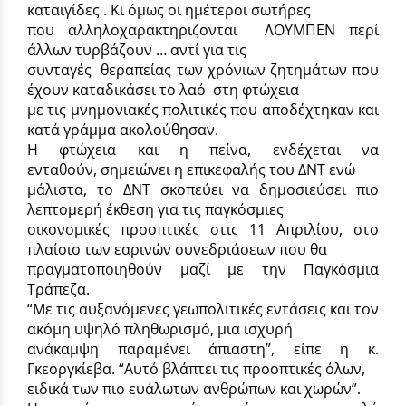
καταιγίδες . Κι όμως οι ημέτεροι σωτήρες
που αλληλοχαρακτηριζονται ΛΟΥΜΠΕΝ περί
άλλων τυρβάζουν … αντί για τις
συνταγές θεραπείας των χρόνιων ζητημάτων που
έχουν καταδικάσει το λαό στη φτώχεια
με τις μνημονιακές πολιτικές που αποδέχτηκαν και
κατά γράμμα ακολούθησαν.
Η φτώχεια και η πείνα, ενδέχεται να
ενταθούν, σημειώνει η επικεφαλής του ΔΝΤ ενώ
μάλιστα, το ΔΝΤ σκοπεύει να δημοσιεύσει πιο
λεπτομερή έκθεση για τις παγκόσμιες
οικονομικές προοπτικές στις 11 Απριλίου, στο
πλαίσιο των εαρινών συνεδριάσεων που θα
πραγματοποιηθούν μαζί με την Παγκόσμια
Τράπεζα.
“Με τις αυξανόμενες γεωπολιτικές εντάσεις και τον
ακόμη υψηλό πληθωρισμό, μια ισχυρή
ανάκαμψη παραμένει άπιαστη”, είπε η κ.
Γκεοργκίεβα. “Αυτό βλάπτει τις προοπτικές όλων,
ειδικά των πιο ευάλωτων ανθρώπων και χωρών”.