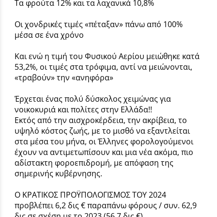
Τα φρούτα 12% και τα λαχανικά 10,8%
Οι χονδρικές τιμές «πέταξαν» πάνω από 100%
μέσα σε ένα χρόνο
Και ενώ η τιμή του Φυσικού Αερίου μειώθηκε κατά
53,2%, οι τιμές στα τρόφιμα, αντί να μειώνονται,
«τραβούν» την «ανηφόρα»
Έρχεται ένας πολύ δύσκολος χειμώνας για
νοικοκυριά και πολίτες στην Ελλάδα!!
Εκτός από την αισχροκέρδεια, την ακρίβεια, το
υψηλό κόστος ζωής, με το μισθό να εξαντλείται
στα μέσα του μήνα, οι Έλληνες φορολογούμενοι
έχουν να αντιμετωπίσουν και μια νέα ακόμα, πιο
αδίστακτη φοροεπιδρομή, με απόφαση της
σημερινής κυβέρνησης.
Ο ΚΡΑΤΙΚΟΣ ΠΡΟΫΠΟΛΟΓΙΣΜΟΣ ΤΟΥ 2024
προβλέπει 6,2 δις € παραπάνω φόρους / συν. 62,9
δις σε σχέση με το 2023 (56,7 δις €)