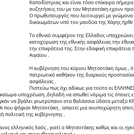
Καποδίστριας και είναι τόσο επίκαιρα σήμε
συζητήσεις του με τον Μητσοτάκη εχουν προ
Ο πρωθυπουργός που λειτουργεί με γνώμονα 
δικαιωμάτων υπό τον μανδύα της Χάγης ήρθε π
Το εθνικό συμφέρον της Ελλαδος υποχρεώνει
κατοχύρωση της εθνικής ασφάλειας την εθνική
την επικράτεια της. Στην εδαφική επικράτεια 
Αιγαίου .
Η κυβέρνηση του κύριου Μητσοτάκη όμως , όπ
πατριωτικό καθήκον της διαρκούς προστασίας
ασφάλειας .
Πιστεύω πως όχι αδίκως για τούτο οι ΕΛΛΗΝ
δικαίωμα-υποχρέωση ,δηλαδή να απωθεί νόμιμα τις όποιες 
γκάν να βγάλει γεωτρύπανο στα θαλάσσια ύδατα μεταξύ 
% που ψήφισε Μητσοτάκη , απαιτεί μια ανυποχώρητη αποτρε
ή πολιτική της κυβέρνησης .
ος ελληνικός λαός , γιατί ο Μητσοτάκης καθώς και οι ηγε
υφλισμό και στρουθοκαμηλισμό ;