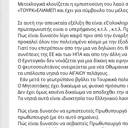
Μετεκλογικά κλονίζεται η εμπιστοσύνη του λαού 
«ΤΟΥΡΚ»ΕΛΙΑΜΕΠ και έχει για σύμβουλο του μέλος 
Σε αυτή την απευκταία εξέλιξη θα είναι εξ’ολοκλ
πρωταγωνιστής ειναι ο υπερήφανος κ.τ.λ. , κ.τ.λ.
Πως είναι δυνατόν λίγο καιρό πριν από την έναρξ
προκαλεί όλον τον πολιτισμένο κόσμο με την έξοδ
Γιατί του επιτρέπουν απο την μια να δηλώνει ότι θ
συνέπειες της ΕΕ και των ΗΠΑ και απο την άλλη να
Ο Ερντογκάν δεν νοιάζεται για μια δίκαιη και ειρ
Ο ψευτοσουλτάνος ονειρεύεται μια νέα Οθωμανική
τα υπόλοιπα νησιά του ΑΙΓΑΙΟΥ πελάγους .
Εάν μετά το γεωτρύπανο βγάλει τα Τουρκικά πολεμ
Ο Μητσοτάκης έχει δικαίωμα ως φυσικό πρόσωπο 
Δεν έχει όμως κανένα δικαίωμα να αποδεχθει την 
Τα νησιά αυτά είναι ιδιοκτησία του Ελληνικού λαο
Πώς είναι δυνατόν να εμπιστευτείς Πρωθυπουργό π
πρωθυπουργό (με ότι αυτό σημαίνει).
Πώς είναι δυνατόν να σεβαστείς Πρωθυπουργό που