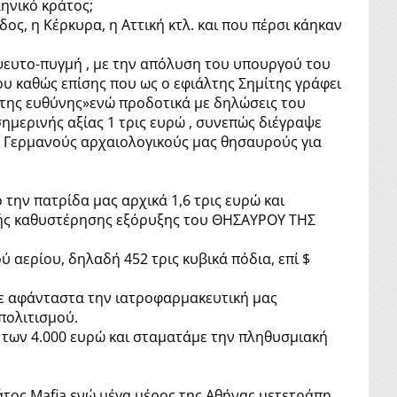
ληνικό κράτος;
ς, η Κέρκυρα, η Αττική κτλ. και που πέρσι κάηκαν
 ψευτο-πυγμή , με την απόλυση του υπουργού του
υ καθώς επίσης που ως ο εφιάλτης Σημίτης γράφει
ν της ευθύνης»ενώ προδοτικά με δηλώσεις του
μερινής αξίας 1 τρις ευρώ , συνεπώς διέγραψε
ς Γερμανούς αρχαιολογικούς μας θησαυρούς για
την πατρίδα μας αρχικά 1,6 τρις ευρώ και
ικής καθυστέρησης εξόρυξης του ΘΗΣΑΥΡΟΥ ΤΗΣ
 αερίου, δηλαδή 452 τρις κυβικά πόδια, επί $
με αφάνταστα την ιατροφαρμακευτική μας
 πολιτισμού.
 των 4.000 ευρώ και σταματάμε την πληθυσμιακή
άτος Mafia ενώ μέγα μέρος της Αθήνας μετετράπη