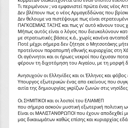
Τι περιμένουν ; να εμφανιστεί πρώτα ένας νέος Αττ
Δεν βλέπουν πως ο νέος Αρμαγεδδώνας που βρίσκε
Δεν θελουμε να πιστέψουμε πως είναι στρατευμένο
ΠΑΓΚΟΣΜΙΑΣ ΤΑΞΗΣ και πως γι’ αυτό κάνουν τους χ
Μήπως αυτός είναι ο λόγος που διευκολύνουν κατ
με στρατιωτικές βάσεις κ.ά., χωρίς κανένα ανταπο
Ποτέ μέχρι σήμερα δεν ζήτησε ο Μητσοτάκης μήτε
προτείνουν παραπομπή εθνικής κυριαρχίας στη Χά
Οι αγέννητοι και οι ήρωες νεκροί που έχυσαν πο
φέρουν τη διχοτόμηση του Αιγαίου, με τη μορφή 
Ανησυχούν οι Ελληνίδες και οι Έλληνες και φόβος
Υπουργος εξωτερικών ένας απο εκείνους που συγκ
αιτία της δημιουργίας γκρίζων ζωνών στις νησίδε
Οι ΣΗΜΙΤΙΚΟΙ και οι λοιποί του ΕΛΙΑΜΕΠ
που σήμερα ασκούν μυστική εξωτερική πολιτικη 
Είναι οι ΜΑΛΙΣΤΑΝΘΡΩΠΟΙ που έχουν αποδεχθεί με
μας δικαιωμάτων καθώς επίσης και κυριαρχίας εδά