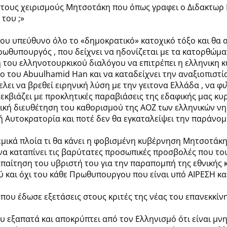
στους χειρισμούς Μητσοτάκη που όπως γραφει ο Διδακτωρ 
του ;»
ηρου υπεύθυνο όλο το «δημοκρατικό» κατοχικό τόξο και θα
 Πρωθυπουργός , που δείχνει να ηδονίζεται με τα κατορθώμ
η του ελληνοτουρκικού διαλόγου να επιτρέπει η ελληνικη κ
ο του Abuulhamid Han και να καταδείχνει την αναξιοπιστία
ελει να βρεθεί ειρηνική λύση με την γειτονα Ελλάδα , να φ
 εκβιάζει με προκλητικές παραβιάσεις της εδαφικής μας κυρ
ηνική διευθέτηση του καθορισμού της ΑΟΖ των ελληνικών ν
 Αυτοκρατορία και ποτέ δεν θα εγκαταλείψει την παράνομ
ικά πλοία τι θα κάνει η φοβισμένη κυβέρνηση Μητσοτάκη 
να καταπίνει τις βαρύτατες προσωπικές προσβολές που το
απαίτηση του υβριστή του για την παραπομπή της εθνικής 
ύ και όχι του κάθε Πρωθυπουργου που είναι υπό ΑΙΡΕΣΗ κα
ου έδωσε εξετάσεις στους κριτές της νέας του επανεκκίνησ
 εξαπατά και αποκρύπτει από τον Ελληνισμό ότι είναι μνη