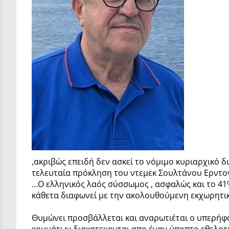
,ακριβώς επειδή δεν ασκεί το νόμιμο κυριαρχικό 
τελευταία πρόκληση του ντεμεκ Σουλτάνου Ερντο
…Ο ελληνικός λαός σύσσωμος , ασφαλώς και το 41
κάθετα διαφωνεί με την ακολουθούμενη εκχωρητικ
Θυμώνει προσβάλλεται και αναρωτιέται ο υπερήφαν
κομμάτων διακατεχονται απο έναν ύποπτο εθελοτ