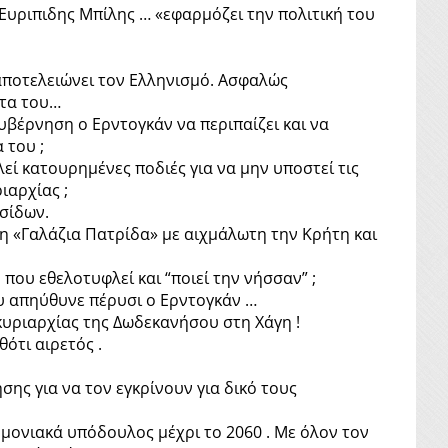
Ευριπιδης Μπίλης … «εφαρμόζει την πολιτική του
 αποτελειώνει τον Ελληνισμό. Ασφαλώς
ατα του…
υβέρνηση ο Ερντογκάν να περιπαίζει και να
 του ;
ιλεί κατουρημένες ποδιές για να μην υποστεί τις
ιαρχίας ;
ησίδων.
η «Γαλάζια Πατρίδα» με αιχμάλωτη την Κρήτη και
που εθελοτυφλεί και “ποιεί την νήσσαν” ;
υ απηύθυνε πέρυσι ο Ερντογκάν …
κυριαρχίας της Δωδεκανήσου στη Χάγη !
θότι αιρετός .
ης για να τον εγκρίνουν για δικό τους
μονιακά υπόδουλος μέχρι το 2060 . Με όλον τον