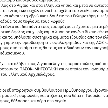
ίλας στο Αιγαίο και στα ελληνικά νησιά και μετά να αντιστ
ται εντός των τειχών ευνοεί τα σχέδια του νεοθωμανισμού
ι να κάνουν τη «βρώμικη» δουλεια του θεληματάρη των ξε
αζούς, τους τυφλούς, τους κωφούς .
ά πάντα και δια πάντα τους «συμμάχους» έχοντας μετατρέ
δοτικό όφελος και χωρίς καμιά λυση σε κανένα δίκαιο εθνικ
 και τα υπόλοιπα συστημικά κόμματα εξουσίας απο τον ελ
γη πριν την οριοθέτηση της υφαλοκρηπίδας και της ΑΟΖ κ
ταμούς από το αίμα τους θα τους καταδικάσουν εάν υπογρα
δεδικασμένου.
 έχει καταλάβει τους Αιγαιοπελαγίτες συμπατριώτες ακόμα
ροτούν το ΠΑΣΟΚ- ΜΗΤΣΟΤΑΚΗ και οι οποίοι τον Ιανουάριο
ς του Ελληνικού Αρχιπελάγους.
ως οι εξ απόρρητων σύμβουλοι του Πρωθυπουργου ,έχοντας
 μυστικές συμφωνίες και ατζέντες που θέτει η Τουρκία ,
φους, θάλασσας και αέρα στο Αιγαίο .