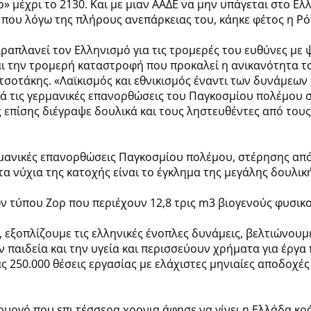
» μέχρι το 2130. Και με μιαν ΑΑΔΕ να μην υπάγεται στο Ελ
ου λόγω της πλήρους ανεπάρκειας του, κάηκε φέτος η Ρόδο
αραπλανεί τον Ελληνισμό για τις τρομερές του ευθύνες με
ι την τρομερή καταστροφή που προκαλεί η ανικανότητα το
τσοτάκης. «Λαϊκισμός και εθνικισμός έναντι των δυνάμεω
ά τις γερμανικές επανορθώσεις του Παγκοσμίου πολέμου ση
επίσης διέγραψε δουλικά και τους ληστευθέντες από του
μανικές επανορθώσεις Παγκοσμίου πολέμου, στέρησης από 
α νύχια της κατοχής είναι το έγκλημα της μεγάλης δουλ
 τύπου Ζορ που περιέχουν 12,8 τρις m3 βιογενούς φυσικού
 εξοπλίζουμε τις ελληνικές ένοπλες δυνάμεις, βελτιώνου
παιδεία και την υγεία και περισσεύουν χρήματα για έργα
 250.000 θέσεις εργασίας με ελάχιστες μηνιαίες αποδοχές
ουργό που επι τέσσερα χρονια άφησε να γίνει η Ελλάδα κρ