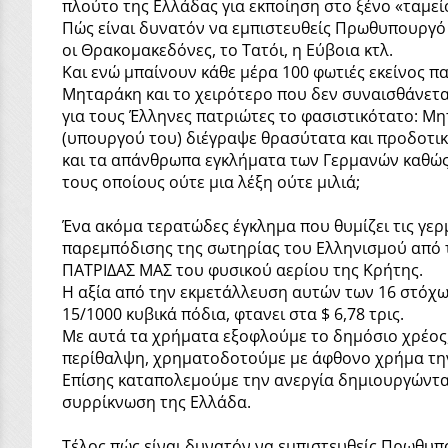
πλούτο της Ελλάδας για εκποίηση στο ξένο «ταμείο
Πώς είναι δυνατόν να εμπιστευθείς Πρωθυπουργό π
οι Θρακομακεδόνες, το Τατόι, η Εύβοια κτλ.
Και ενώ μπαίνουν κάθε μέρα 100 φωτιές εκείνος π
Μηταράκη και το χειρότερο που δεν συναισθάνετα
για τους Έλληνες πατριώτες το φασιστικότατο: Μη
(υπουργού του) διέγραψε θρασύτατα και προδοτικ
και τα απάνθρωπα εγκλήματα των Γερμανών καθώς 
τους οποίους ούτε μια λέξη ούτε μιλιά;
Ένα ακόμα τερατώδες έγκλημα που θυμίζει τις γερ
παρεμπόδισης της σωτηρίας του Ελληνισμού από τ
ΠΑΤΡΙΔΑΣ ΜΑΣ του φυσικού αερίου της Κρήτης.
Η αξία από την εκμετάλλευση αυτών των 16 στόχων
15/1000 κυβικά πόδια, φτανει στα $ 6,78 τρις.
Με αυτά τα χρήματα εξοφλούμε το δημόσιο χρέος,
περίθαλψη, χρηματοδοτούμε με άφθονο χρήμα την 
Επίσης καταπολεμούμε την ανεργία δημιουργώντας
συρρίκνωση της Ελλάδα.
Τέλος πώς είναι δυνατόν να εμπιστευθείς Πρωθυπ