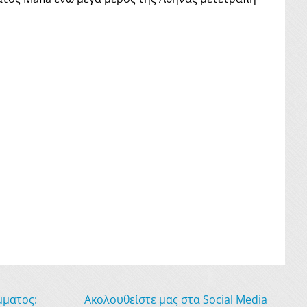
μματος:
Ακολουθείστε μας στα Social Media