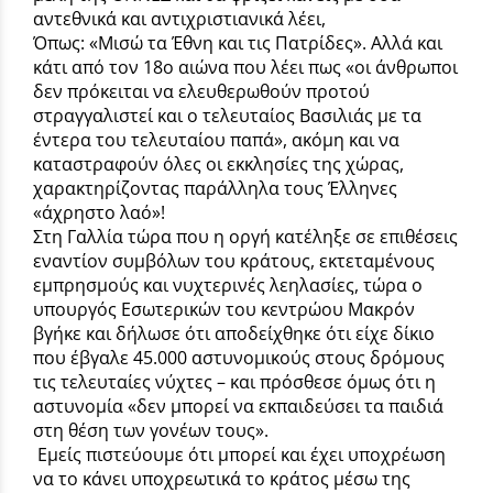
αντεθνικά και αντιχριστιανικά λέει,
Όπως: «Μισώ τα Έθνη και τις Πατρίδες». Αλλά και
κάτι από τον 18ο αιώνα που λέει πως «οι άνθρωποι
δεν πρόκειται να ελευθερωθούν προτού
στραγγαλιστεί και ο τελευταίος Βασιλιάς με τα
έντερα του τελευταίου παπά», ακόμη και να
καταστραφούν όλες οι εκκλησίες της χώρας,
χαρακτηρίζοντας παράλληλα τους Έλληνες
«άχρηστο λαό»!
Στη Γαλλία τώρα που η οργή κατέληξε σε επιθέσεις
εναντίον συμβόλων του κράτους, εκτεταμένους
εμπρησμούς και νυχτερινές λεηλασίες, τώρα ο
υπουργός Εσωτερικών του κεντρώου Μακρόν
βγήκε και δήλωσε ότι αποδείχθηκε ότι είχε δίκιο
που έβγαλε 45.000 αστυνομικούς στους δρόμους
τις τελευταίες νύχτες – και πρόσθεσε όμως ότι η
αστυνομία «δεν μπορεί να εκπαιδεύσει τα παιδιά
στη θέση των γονέων τους».
Εμείς πιστεύουμε ότι μπορεί και έχει υποχρέωση
να το κάνει υποχρεωτικά το κράτος μέσω της