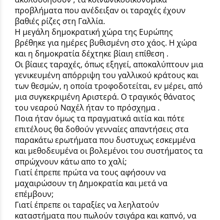
προβλήματα που ανέδειξαν οι ταραχές έχουν
βαθιές ρίζες στη Γαλλία.
Η μεγάλη δημοκρατική χώρα της Ευρώπης
βρέθηκε για ημέρες βυθισμένη στο χάος. Η χώρα
και η δημοκρατία δέχτηκε βίαιη επίθεση .
Οι βίαιες ταραχές, όπως εξηγεί, αποκαλύπτουν μια
γενικευμένη απόρριψη του γαλλικού κράτους και
των θεσμών, η οποία τροφοδοτείται, εν μέρει, από
μια συγκεκριμένη Αριστερά. Ο τραγικός θάνατος
του νεαρού Ναχέλ ήταν το πρόσχημα .
Ποια ήταν όμως τα πραγματικά αιτία και πότε
επιτέλους θα δοθούν γενναίες απαντήσεις στα
παρακάτω ερωτήματα που δυστυχως εσκεμμένα
και μεθοδευμένα οι βολεμένοι του συστήματος τα
σπρώχνουν κάτω απο το χαλί;
Γιατί έπρεπε πρώτα να τους αφήσουν να
μαχαιρώσουν τη Δημοκρατία και μετά να
επέμβουν;
Γιατί έπρεπε οι ταραξίες να λεηλατούν
καταστήματα που πωλούν τσιγάρα και καπνό, να