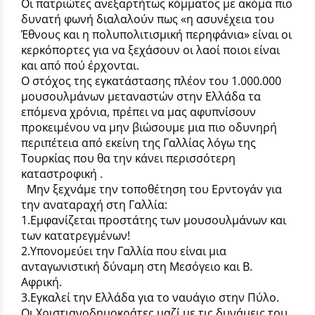
Οι πατριώτες ανεξαρτήτως κόμματος με ακόμα πιο
δυνατή φωνή διαλαλούν πως «η ασυνέχεια του
Έθνους και η πολυπολιτισμική περηφάνια» είναι οι
κερκόπορτες για να ξεχάσουν οι λαοί ποιοι είναι
και από πού έρχονται.
Ο στόχος της εγκατάστασης πλέον του 1.000.000
μουσουλμάνων μεταναστών στην Ελλάδα τα
επόμενα χρόνια, πρέπει να μας αφυπνίσουν
προκειμένου να μην βιώσουμε μια πιο οδυνηρή
περιπέτεια από εκείνη της Γαλλίας λόγω της
Τουρκίας που θα την κάνει περισσότερη
καταστροφική .
Μην ξεχνάμε την τοποθέτηση του Ερντογάν για
την αναταραχή στη Γαλλία:
1.Εμφανίζεται προστάτης των μουσουλμάνων και
των κατατρεγμένων!
2.Υπονομεύει την Γαλλία που είναι μια
ανταγωνιστική δύναμη στη Μεσόγειο και Β.
Αφρική.
3.Εγκαλεί την Ελλάδα για το ναυάγιο στην Πύλο.
Οι Χριστιανοδημοκράτες μαζί με τις δυνάμεις του