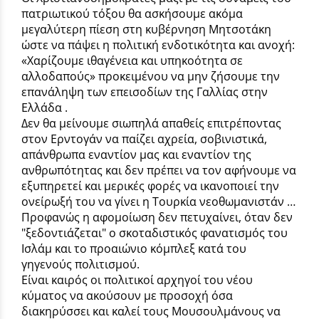
πατριωτικού τόξου θα ασκήσουμε ακόμα
μεγαλύτερη πίεση στη κυβέρνηση Μητσοτάκη
ώστε να πάψει η πολιτική ενδοτικότητα και ανοχή:
«Χαρίζουμε ιθαγένεια και υπηκοότητα σε
αλλοδαπούς» προκειμένου να μην ζήσουμε την
επανάληψη των επεισοδίων της Γαλλίας στην
Ελλάδα .
Δεν θα μείνουμε σιωπηλά απαθείς επιτρέποντας
στον Ερντογάν να παίζει αχρεία, σοβινιστικά,
απάνθρωπα εναντίον μας και εναντίον της
ανθρωπότητας και δεν πρέπει να τον αφήνουμε να
εξυπηρετεί και μερικές φορές να ικανοποιεί την
ονείρωξή του να γίνει η Τουρκία νεοθωμανιστάν …
Προφανώς η αφομοίωση δεν πετυχαίνει, όταν δεν
"ξεδοντιάζεται" ο σκοταδιστικός φανατισμός του
Ισλάμ και το προαιώνιο κόμπλεξ κατά του
γηγενούς πολιτισμού.
Είναι καιρός οι πολιτικοί αρχηγοί του νέου
κύματος να ακούσουν με προσοχή όσα
διακηρύσσει και καλεί τους Μουσουλμάνους να