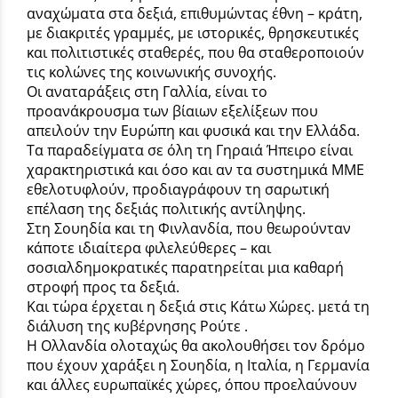
αναχώματα στα δεξιά, επιθυμώντας έθνη – κράτη,
με διακριτές γραμμές, με ιστορικές, θρησκευτικές
και πολιτιστικές σταθερές, που θα σταθεροποιούν
τις κολώνες της κοινωνικής συνοχής.
Οι αναταράξεις στη Γαλλία, είναι το
προανάκρουσμα των βίαιων εξελίξεων που
απειλούν την Ευρώπη και φυσικά και την Ελλάδα.
Τα παραδείγματα σε όλη τη Γηραιά Ήπειρο είναι
χαρακτηριστικά και όσο και αν τα συστημικά ΜΜΕ
εθελοτυφλούν, προδιαγράφουν τη σαρωτική
επέλαση της δεξιάς πολιτικής αντίληψης.
Στη Σουηδία και τη Φινλανδία, που θεωρούνταν
κάποτε ιδιαίτερα φιλελεύθερες – και
σοσιαλδημοκρατικές παρατηρείται μια καθαρή
στροφή προς τα δεξιά.
Και τώρα έρχεται η δεξιά στις Κάτω Χώρες. μετά τη
διάλυση της κυβέρνησης Ρούτε .
Η Ολλανδία ολοταχώς θα ακολουθήσει τον δρόμο
που έχουν χαράξει η Σουηδία, η Ιταλία, η Γερμανία
και άλλες ευρωπαϊκές χώρες, όπου προελαύνουν