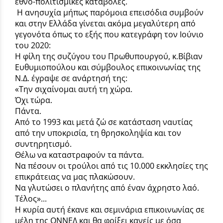
εθνο-πολιτισμικές καταβολές.
Η ανησυχία μήπως παρόμοια επεισόδια συμβούν
και στην Ελλάδα γίνεται ακόμα μεγαλύτερη από
γεγονότα όπως το εξής που κατεγράφη τον Ιούνιο
του 2020:
Η φίλη της συζύγου του Πρωθυπουργού, κ.Βίβιαν
Ευθυμιοπούλου και σύμβουλος επικοινωνίας της
Ν.Δ. έγραψε σε ανάρτησή της:
«Την σιχαίνομαι αυτή τη χώρα.
Όχι τώρα.
Πάντα.
Από το 1993 και μετά ζώ σε κατάσταση ναυτίας
από την υποκρισία, τη θρησκοληψία και τον
συντηρητισμό.
Θέλω να καταστραφούν τα πάντα.
Να πέσουν οι τρούλοι από τις 10.000 εκκλησίες της
επικράτειας να μας πλακώσουν.
Να γλυτώσει ο πλανήτης από έναν άχρηστο λαό.
Τέλος»...
Η κυρία αυτή έκανε και σεμινάρια επικοινωνίας σε
μέλη της ΟΝΝΕΔ και θα φρίξει κανείς με όσα