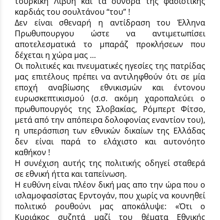
τουρκική Λιβύη και τα σύνορα της φασιστικής
καρδιάς του σουλτάνου “του” !
Δεν είναι σθεναρή η αντίδραση του Έλληνα
Πρωθυπουργου ώστε να αντιμετωπίσει
αποτελεσματικά το μπαράζ προκλήσεων που
δέχεται η χώρα μας …
Οι πολιτικές και πνευματικές ηγεσίες της πατρίδας
μας επιτέλους πρέπει να αντιληφθούν ότι σε μία
εποχή αναβίωσης εθνικισμών και έντονου
ευρωσκεπτικισμού (σ.σ. ακόμη χαροπαλεύει ο
πρωθυπουργός της Σλοβακίας, Ρόμπερτ Φίτσο,
μετά από την απόπειρα δολοφονίας εναντίον του),
η υπεράσπιση των εθνικών δικαίων της Ελλάδας
δεν είναι παρά το ελάχιστο και αυτονόητο
καθήκον !
Η συνέχιση αυτής της πολιτικής οδηγεί σταθερά
σε εθνική ήττα και ταπείνωση.
Η ευθύνη είναι πλέον δική μας απο την ώρα που ο
ισλαμοφασίστας Ερντογάν, που χωρίς να κουνηθεί
πολιτικό ρουθούνι μας αποκάλυψε: «Ότι ο
Κυριάκος συζητά μαζί του θέματα Εθνικής