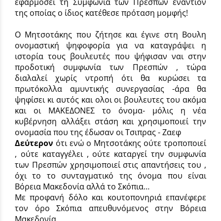
εφαρμόσει τη Συμφωνία των Πρεσπών εναντίον
της οποίας ο ίδιος κατέθεσε πρόταση μομφής!
Ο Μητσοτάκης που ζήτησε και έγινε στη Βουλη
ονομαστική ψηφοφορία για να καταγράψει η
ιστορία τους βουλευτές που ψήφισαν ναι στην
προδοτική συμφωνία των Πρεσπών , τώρα
διαλαλεί χωρίς ντροπή ότι θα κυρώσει τα
πρωτόκολλα αμυντικής συνεργασίας -άρα θα
ψηφίσει κι αυτός και ολοι οι βουλευτες του ακόμα
και οι ΜΑΚΕΔΟΝΕΣ το όνομα- μόλις η νέα
κυβέρνηση αλλάξει στάση και χρησιμοποιεί την
ονομασία που της έδωσαν οι Τσιπρας - Ζαεφ
Δεύτερον
ότι ενώ ο Μητσοτάκης ούτε τροποποιεί
, ούτε καταγγέλει , ούτε καταργεί την συμφωνία
των Πρεσπών χρησιμοποιεί στις απαντήσεις του ,
όχι το το συνταγματικό της όνομα που είναι
Βόρεια Μακεδονία αλλά το Σκόπια…
Με προφανή δόλο και κουτοπονηριά επανέφερε
τον όρο Σκόπια απευθυνόμενος στην Βόρεια
Μακεδονία.