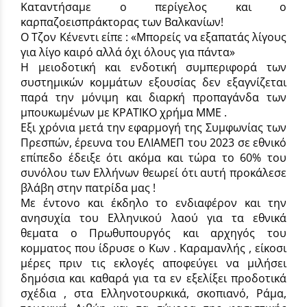
Καταντήσαμε ο περίγελος και ο
καρπαζοεισπράκτορας των Βαλκανίων!
Ο Τζον Κένεντι είπε : «Μπορείς να εξαπατάς λίγους
για λίγο καιρό αλλά όχι όλους για πάντα»
Η μειοδοτική και ενδοτική συμπεριφορά των
συστημικών κομμάτων εξουσίας δεν εξαγνίζεται
παρά την μόνιμη και διαρκή προπαγάνδα των
μπουκωμένων με ΚΡΑΤΙΚΟ χρήμα ΜΜΕ .
Εξι χρόνια μετά την εφαρμογή της Συμφωνίας των
Πρεσπών, έρευνα του ΕΛΙΑΜΕΠ του 2023 σε εθνικό
επίπεδο έδειξε ότι ακόμα και τώρα το 60% του
συνόλου των Ελλήνων θεωρεί ότι αυτή προκάλεσε
βλάβη στην πατρίδα μας !
Με έντονο και έκδηλο το ενδιαφέρον και την
ανησυχία του Ελληνικού λαού για τα εθνικά
θεματα ο Πρωθυπουργός και αρχηγός του
κομματος που ίδρυσε ο Κων . Καραμανλής , είκοσι
μέρες πριν τις εκλογές αποφεύγει να μιλήσει
δημόσια και καθαρά για τα εν εξελίξει προδοτικά
σχέδια , στα Ελληνοτουρκικά, σκοπιανό, Ράμα,