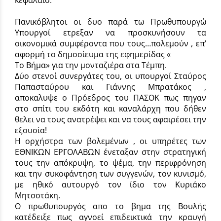
Πανικόβλητοι οι δυο παρά τω Πρωθυπουργώ
Υπουργοί ετρεξαν να προσκυνήσουν τα
οικονομικά συμφέροντα που τους…πολεμούν , επ’
αφορμή το δημοσίευμα της εφημερίδας «
Το Βήμα» για την μονταζιέρα στα Τέμπη.
Δύο στενοί συνεργάτες του, οι υπουργοί Σταύρος
Παπασταύρου και Γιάννης Μπρατάκος ,
αποκαλυψε ο Πρόεδρος του ΠΑΣΟΚ πως πηγαν
στο σπίτι του εκδότη και καναλάρχη που δήθεν
θελει να τους ανατρέψει και να τους αφαιρέσει την
εξουσία!
Η ορχήστρα των βολεμένων , οι υπηρέτες των
ΕΘΝΙΚΩΝ ΕΡΓΟΛΑΒΩΝ ένεταξαν στην στρατηγική
τους την απόκρυψη, το ψέμα, την περιφρόνηση
και την συκοφάντηση των συγγενών, τον κυνισμό,
με ηθικό αυτουργό τον ίδιο τον Κυριάκο
Μητσοτάκη.
O πρωθυπουργός απο το βημα της Βουλής
κατέδειξε πως αγνοεί επιδεικτικά την κραυγή