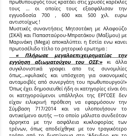
πρωθυπουργός τους κρατάει στις χρυσές καρέκλες
τους … οι οποίες τους εξασφάλισαν την
εγγυοδοσία 700 , 600 και 500 χιλ. ευρω
αντιστοίχως !
Μυστικές συναντήσεις Μητσοτάκη με Αλαφούζο
(ΣΚΑΪ) και Παπασταύρου-Μπρατάκου (Μαξίμου) με
Μαρινάκη (Mega) αποκαλύπτει η Εστία ενω κανει
πρωτοσέλιδο τίτλο το ρητορικό ερωτημα :
« Πλήρωσε μεγαλοεπιχειρηματίας την
εγγύηση αξιωματούχου του ΟΣΕ;»
κι άλλα
συγκλονιστικά γραφει απο τις συνομιλίες
όπως…«φυλακές και υπόσχεση για οικονομικές
ανταμοιβές από συνεργάτη του πρωθυπουργού!»
Όπως έχει δημοσιευθεί ήδη οι κατηγορίες είναι ότι
οι κατηγορούμενοι υπάλληλοι της ΕΡΓΟΣΕ δεν
είχαν ειλικρινή πρόθεση να εφαρμόσουν την
Σύμβαση 717/2014 και να υλοποιήσουν το
αντικείμενο αυτής —το οποίο μάλιστα συνδεόταν
άρρηκτα με την ασφάλεια κυκλοφορίας των
τρένων, όπως αποδείχθηκε με τον τραγικότερο
τρόπο από το δυστύχημα στο ‘Αδενδρο και το