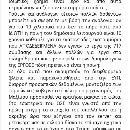
ιδιωτικό) χρήμα είναι ιερό και απο αυτό
περιμένουν να ζήσουν εκατομμύρια πολίτες.
Τούτων και ανάλογων τέτοιων πολλών δοθέντων
μπορείτε να σκεφτείτε με βάση την αναλογία: αν
για τα 10 χιλιάρικα που δεν τα πήρε ποτέ από
ΙΔΙΩΤΗ η ποινή του δημόσιου λειτουργού είναι 10
χρόνια κάθειρξη για τα εκατονταδες εκατομμύρια
που ΑΠΟΔΕΔΕΙΓΜΕΝΑ δεν εγιναν τα εργα της 717
σύμβασης και άλλων πολλών για εργα στο
σιδηρόδρομο και την ασφάλεια των δρομολογιων
της ΕΡΓΟΣΕ πόση πρέπει να είναι η ποινή;
Σε όλα αυτά που ακουμπούν το διεφθαρμένο
(βλέπε και παρακολουθήσεις από την ΕΥΠ,
διαρροή προσωπικών δεδομένων, μονταζιέρα των
Τεμπών κα ) κυβερνητικό κέντρο ο μηχανισμός του
Μαξίμου προσπαθεί να κρατήσει μακριά τα φώτα.
Στο εσωτερικό του ΟΣΕ είναι γνωστά από την
πρώτη στιγμή τα στοιχεία του υπαλλήλου και η
ακριβής ώρα που εξήγαγε από τον server και
μεταφόρτωσε σε σκληρό δίσκο το επίμαχο ηχητικό
αρχείο από το ατύχημα στα Τεμπη, σύμφωνα με