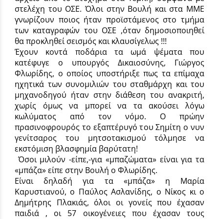
στελέχη του ΟΣΕ. Όλοι στην Βουλή και στα ΜΜΕ
γνωρίζουν ποιος ήταν προϊστάμενος στο τμήμα
των καταγραφών του ΟΣΕ ,όταν δημοσιοποιηθεί
θα προκληθεί σεισμός και κλαυσίγελως !!!
Έχουν κοντά ποδάρια τα ωμά ψέματα που
κατέφυγε ο υπουργός Δικαιοσύνης, Γιώργος
Φλωρίδης, ο οποίος υποστήριξε πως τα επίμαχα
ηχητικά των συνομιλιών του σταθμάρχη και του
μηχανοδηγού ήταν στην διάθεση του ανακριτή,
χωρίς όμως να μπορεί να τα ακούσει λόγω
κωλύματος από τον νόμο. Ο πρώην
πρασινοφρουρός το εξαπτέρυγό του Σημίτη ο νυν
γενίτσαρος του μητσοτακισμού τόλμησε να
εκστόμιση βλασφημία βαρύτατη!
Όσοι μιλούν -είπε,-για «μπαζώματα» είναι για τα
«μπάζα» είπε στην Βουλή ο Φλωρίδης.
Είναι δηλαδή για τα «μπάζα» η Μαρία
Καρυστιανού, ο Παύλος Ασλανίδης, ο Νίκος κι ο
Δημήτρης Πλακιάς, όλοι οι γονείς που έχασαν
παιδιά , οι 57 οικογένειες που έχασαν τους