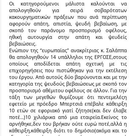
Οι κατηγορούμενοι μάλιστα καλούνται να
απολογηθούν για σειρά σοβαρότατων
κακουργηματικών πράξεων που ανά περίπτωση
αφορούν απάτη, απιστία, ψευδή βεβαίωση, με
σκοπό τον παράνομο προσπορισμό οφέλους,
ηθική αυτουργία στην απάτη και ψευδείς
βεβαιώσεις.
Ενώπιον της “ευρωπαίας” ανακρίτριας κ. Σαλάππα
θα απολογηθούν 14 υπάλληλοι της ΕΡΓΟΣΕ,στους
οποίους αποδίδεται απάτη σχετική με τις
επιχορηγήσεις που πιστώθηκαν για την εκτέλεση
του έργου. Από αυτούς δύο βαρύνονται και με την
κατηγορία της ψευδούς βεβαιώσεως με σκοπό τον
προσπορισμό αθέμιτου οφέλους σε άλλον. Για την
τάξη των μεγεθών θυμίζουμε ότι πεντεμελέςη
εφετείο με πρόεδρο Μπερτσιά επέβαλε κάθειρξη
10 ετών σε εφοριακό γιατί ζήτησε(και δεν έλαβε
ποτέ…)10 χιλιάρικα από μια εταιρεία.Εκείνος το
αρνήθηκε,δεν του βρήκαν ούτε ευρώ ποτέ,αλλά η
κάθειρξη,κάθειρξη διότι το δημόσιο(ακόμα και το