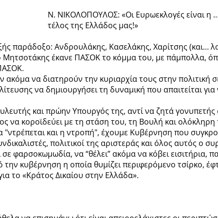
Ν. ΝΙΚΟΛΟΠΟΥΛΟΣ: «Οι Ευρωεκλογές είναι η …
τέλος της Ελλάδος μας!»
ξής παράδοξο: Ανδρουλάκης, Κασελάκης, Χαρίτσης (και… λο
 Μητσοτάκης έκανε ΠΑΣΟΚ το κόμμα του, με πάμπολλα, όπω
ΠΑΣΟΚ.
υν ακόμα να διατηρούν την κυριαρχία τους στην πολιτική σ
ίτευσης να δημιουργήσει τη δυναμική που απαιτείται για
ευτής και πρώην Υπουργός της, αντί να ζητά γονυπετής συ
ος να κοροϊδεύει με τη στάση του, τη Βουλή και ολόκληρη 
α "ντρέπεται και η ντροπή", έχουμε Κυβέρνηση που συγκρο
υνδικαλιστές, πολιτικοί της αριστεράς και όλος αυτός ο σ
 σε φαρσοκωμωδία, να “θέλει” ακόμα να κόβει εισιτήρια, π
ό την κυβέρνηση η οποία θυμίζει περιφερόμενο τσίρκο, έφ
 για το «Κράτος Δικαίου στην Ελλάδα».
θελα να επισημάνω ότι είναι απειροελάχιστες οι περιπτώσει