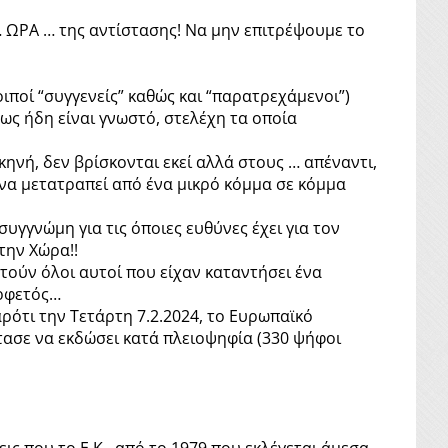
 ΩΡΑ … της αντίστασης! Να μην επιτρέψουμε το
ιποί “συγγενείς” καθώς και “παρατρεχάμενοι”)
ς ήδη είναι γνωστό, στελέχη τα οποία
κηνή, δεν βρίσκονται εκεί αλλά στους … απέναντι,
 να μετατραπεί από ένα μικρό κόμμα σε κόμμα
γγνώμη για τις όποιες ευθύνες έχει για τον
την Χώρα!!
τούν όλοι αυτοί που είχαν καταντήσει ένα
υρφετός…
αρότι την Τετάρτη 7.2.2024, το Ευρωπαϊκό
τασε να εκδώσει κατά πλειοψηφία (330 ψήφοι
ς που το Ε.K., από το 1979 που εκλέγεται άμεσα,