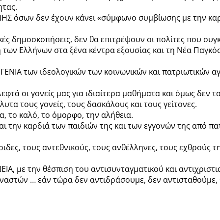
ητας.
ΗΣ όσων δεν έχουν κάνει «σύμφωνο συμβίωσης με την καρέκ
ικές δημοσκοπήσεις, δεν θα επιτρέψουν οι πολίτες που συ
των Ελλήνων στα ξένα κέντρα εξουσίας και τη Νέα Παγκόσ
 ΓΕΝΙΑ των ιδεολογικών των κοινωνικών και πατριωτικών α
λεφτά οι γονείς μας για ιδιαίτερα μαθήματα και όμως δεν
υτα τους γονείς, τους δασκάλους και τους γείτονες.
α, το καλό, το όμορφο, την αλήθεια.
αι την καρδιά των παιδιών της και των εγγονών της από πα
ιδες, τους αντεθνικούς, τους ανθέλληνες, τους εχθρούς τη
, με την θέσπιση του αντισυνταγματικού και αντιχριστι
στών … εάν τώρα δεν αντιδράσουμε, δεν αντισταθούμε, θα