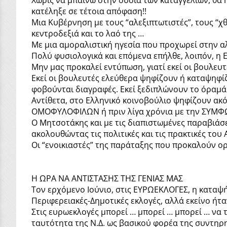
κατέληξε σε τέτοια απόφαση!!
Μια Κυβέρνηση με τους “αλεξιπτωτιστές”, τους “χθ
κεντροδεξιά και το λαό της …
Με μια αμοραλιστική ηγεσία που προχωρεί στην 
Πολύ φυσιολογικά και επόμενα επήλθε, λοιπόν, η
Μην μας προκαλεί εντύπωση, γιατί εκεί οι βουλ
Εκεί οι βουλευτές ελεύθερα ψηφίζουν ή καταψηφί
φοβούνται διαγραφές. Εκεί ξεδιπλώνουν το όραμά
Αντίθετα, στο Ελληνικό κοινοβούλιο ψηφίζουν ακ
ΟΜΟΦΥΛΟΦΙΛΩΝ ή πριν λίγα χρόνια με την ΣΥΜΦ
Ο Μητσοτάκης και με τις διαπιστωμένες παραβιάσε
ακολουθώντας τις πολιτικές και τις πρακτικές του
Οι “ενοικιαστές” της παράταξης που προκαλούν ο
Η ΩΡΑ ΝΑ ΑΝΤΙΣΤΑΣΗΣ ΤΗΣ ΓΕΝΙΑΣ ΜΑΣ
Τον ερχόμενο Ιούνιο, στις ΕΥΡΩΕΚΛΟΓΕΣ, η καταψή
Περιφερειακές-Δημοτικές εκλογές, αλλά εκείνο ήτ
Στις ευρωεκλογές μπορεί … μπορεί … μπορεί … να 
ταυτότητα της Ν.Δ. ως βασικού φορέα της συντηρ