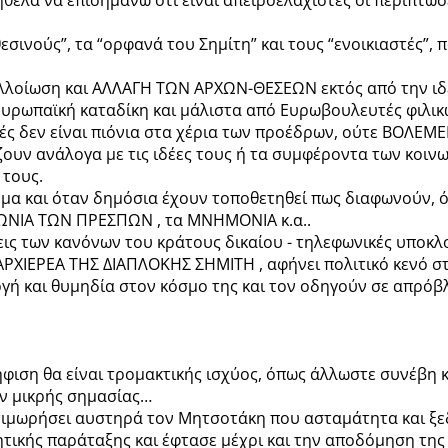
εσινούς”, τα “ορφανά του Σημίτη” και τους “ενοικιαστές”,
αλλοίωση και ΑΛΛΑΓΗ ΤΩΝ ΑΡΧΩΝ-ΘΕΣΕΩΝ εκτός από την ι
 Ευρωπαϊκή καταδίκη και μάλιστα από Ευρωβουλευτές φιλι
ευτές δεν είναι πιόνια στα χέρια των προέδρων, ούτε ΒΟ
ζουν ανάλογα με τις ιδέες τους ή τα συμφέροντα των κοι
 τους.
όμα και όταν δημόσια έχουν τοποθετηθεί πως διαφωνούν, 
ΩΝΙΑ ΤΩΝ ΠΡΕΣΠΩΝ , τα ΜΝΗΜΟΝΙΑ κ.α..
ις των κανόνων του κράτους δικαίου - τηλεφωνικές υποκλοπ
 ΑΡΧΙΕΡΕΑ ΤΗΣ ΔΙΑΠΛΟΚΗΣ ΣΗΜΙΤΗ , αφήνει πολιτικό κενό στ
ργή και θυμηδία στον κόσμο της και τον οδηγούν σε απρόβ
φιση θα είναι τρομακτικής ισχύος, όπως άλλωστε συνέβη 
αν μικρής σημασίας…
τιμωρήσει αυστηρά τον Μητσοτάκη που ασταμάτητα και ξεδ
ητικής παράταξης και έφτασε μέχρι και την αποδόμηση της