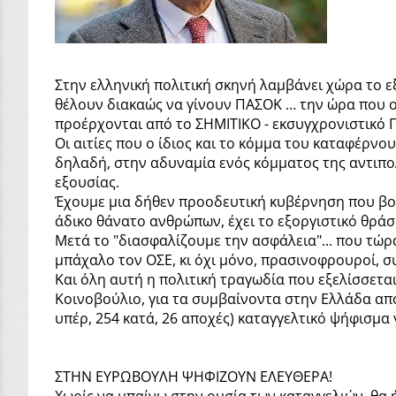
Στην ελληνική πολιτική σκηνή λαμβάνει χώρα το ε
θέλουν διακαώς να γίνουν ΠΑΣΟΚ … την ώρα που ο
προέρχονται από το ΣΗΜΙΤΙΚΟ - εκσυγχρονιστικό 
Οι αιτίες που ο ίδιος και το κόμμα του καταφέρνο
δηλαδή, στην αδυναμία ενός κόμματος της αντιπολ
εξουσίας.
Έχουμε μια δήθεν προοδευτική κυβέρνηση που βουλ
άδικο θάνατο ανθρώπων, έχει το εξοργιστικό θράσ
Μετά το "διασφαλίζουμε την ασφάλεια"... που τώρ
μπάχαλο τον ΟΣΕ, κι όχι μόνο, πρασινοφρουροί, σ
Και όλη αυτή η πολιτική τραγωδία που εξελίσσεται
Κοινοβούλιο, για τα συμβαίνοντα στην Ελλάδα απ
υπέρ, 254 κατά, 26 αποχές) καταγγελτικό ψήφισμα
ΣΤΗΝ ΕΥΡΩΒΟΥΛΗ ΨΗΦΙΖΟΥΝ ΕΛΕΥΘΕΡΑ!
Χωρίς να μπαίνω στην ουσία των καταγγελιών, θα ή