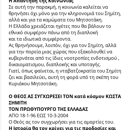
Η Απάντηση της Κοινωνίας
Σε αυτή την παρακμή, η κοινωνία καλείται να
θρηνήσει όχι μόνο για την κληρονομιά του Σημίτη,
αλλά και για τα καμώματα του Μητσοτάκη.
Η Ελλάδα χρειάζεται ηγέτες που θα βάλουν το
εθνικό συμφέρον πάνω από τη διαπλοκή
και τα ιδιωτικά συμφέροντα.
Ας θρηνήσουμε, λοιπόν, όχι για τον Σημίτη, αλλά
για την πορεία μιας χώρας που εξακολουθεί να
κυβερνάται από τις ίδιες νοοτροπίες ενδοτισμού ,
δικαιοματισμου, διαπλοκής και υποταγής.
Γιατί, όπως φαίνεται, η νταβατζοκρατία του Σημίτη
ζει και βασιλεύει, αυτή τη φορά υπό τη σκέπη του
Κυριάκου Μητσοτάκη.
Ο ΘΕΟΣ ΑΣ ΣΥΓΧΩΡΕΣΕΙ ΤΟΝ
κατά κόσμον ΚΩΣΤΑ
ΣΗΜΙΤΗ
ΤΟΝ ΠΡΩΘΥΠΟΥΡΓΟ ΤΗΣ ΕΛΛΑΔΑΣ
ΑΠΟ 18-1-96 ΕΩΣ 10-3-2004
Ο Θεός ας τον συγχωρήσει για τις αμαρτίες του.
Η Ιστορία θα τον κρίνει για τις προδοσίες και