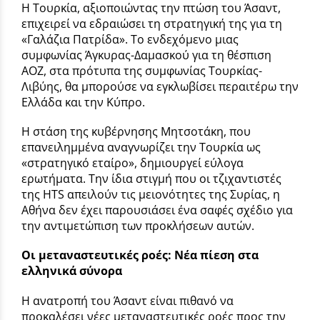
Η Τουρκία, αξιοποιώντας την πτώση του Άσαντ,
επιχειρεί να εδραιώσει τη στρατηγική της για τη
«Γαλάζια Πατρίδα». Το ενδεχόμενο μιας
συμφωνίας Άγκυρας-Δαμασκού για τη θέσπιση
ΑΟΖ, στα πρότυπα της συμφωνίας Τουρκίας-
Λιβύης, θα μπορούσε να εγκλωβίσει περαιτέρω την
Ελλάδα και την Κύπρο.
Η στάση της κυβέρνησης Μητσοτάκη, που
επανειλημμένα αναγνωρίζει την Τουρκία ως
«στρατηγικό εταίρο», δημιουργεί εύλογα
ερωτήματα. Την ίδια στιγμή που οι τζιχαντιστές
της HTS απειλούν τις μειονότητες της Συρίας, η
Αθήνα δεν έχει παρουσιάσει ένα σαφές σχέδιο για
την αντιμετώπιση των προκλήσεων αυτών.
Οι μεταναστευτικές ροές: Νέα πίεση στα
ελληνικά σύνορα
Η ανατροπή του Άσαντ είναι πιθανό να
προκαλέσει νέες μεταναστευτικές ροές προς την