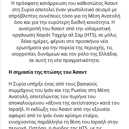
Η πρόσφατη κατάρρευση του καθεστώτος Άσαντ
στη Συρία αποτελεί έναν γεωπολιτικό σεισμό με
απρόβλεπτες συνέπειες τόσο για τη Μέση Ανατολή
όσο και για την ευρύτερη διεθνή κοινότητα. Η
ανατροπή του Άσαντ από την ισλαμιστική
οργάνωση Χαγιάτ Ταχρίρ αλ Σαμ (HTS), σε μόλις
δέκα ημέρες, φέρνει στο προσκήνιο νέα
ερωτήματα για την πορεία της περιοχής, τις
ισορροπίες δυνάμεων και τον ρόλο της Ελλάδας
σε αυτή τη νέα πραγματικότητα.
Η σημασία της πτώσης του Άσαντ
Η Συρία υπήρξε ένας από τους βασικούς
συμμάχους του Ιράν και της Ρωσίας στη Μέση
Ανατολή, αποτελώντας τον πυρήνα του
αποκαλούμενου «άξονα της αντίστασης» κατά του
Ισραήλ. Η εκδίωξη του Άσαντ από την εξουσία
αφαιρεί από το Ιράν έναν κρίσιμο εταίρο,
ενισχύοντας παράλληλα τη θέση του Ισραήλ στην
περιοχή. Ωστόσο, η άνοδος της HTS, με τις