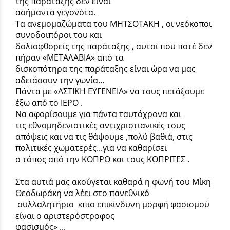
της παράταξης δεν ειναι
ασήμαντα γεγονότα.
Τα ανεμομαζώματα του ΜΗΤΣΟΤΑΚΗ , οι νεόκοποι
συνοδοιπόροι του και
δολιοφθορείς της παράταξης , αυτοί που ποτέ δεν
πήραν «ΜΕΤΑΛΑΒΙΑ» από τα
δισκοπότηρα της παράταξης είναι ώρα να μας
αδειάσουν την γωνία...
Πάντα με «ΑΣΤΙΚΗ ΕΥΓΕΝΕΙΑ» να τους πετάξουμε
έξω από το ΙΕΡΟ .
Να αφορίσουμε για πάντα ταυτόχρονα και
τις εθνομηδενιστικές αντιχριστιανικές τους
απόψεις και να τις θάψουμε ,πολύ βαθιά, στις
πολιτικές χωματερές...για να καθαρίσει
ο τόπος από την ΚΟΠΡΟ και τους ΚΟΠΡΙΤΕΣ .
Στα αυτιά μας ακούγεται καθαρά η φωνή του Μίκη
Θεοδωράκη να λέει στο πανεθνικό
συλλαλητήριο «πιο επικίνδυνη μορφή φασισμού
είναι ο αριστερόστροφος
φασισμός» ...