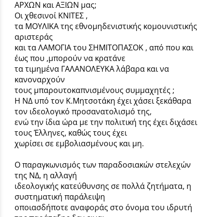
ΑΡΧΩΝ και ΑΞΙΩΝ μας;
Οι χθεσινοί ΚΝΙΤΕΣ ,
τα ΜΟΥΛΙΚΑ της εθνομηδενιστικής κομουνιστικής
αριστεράς
και τα ΛΑΜΟΓΙΑ του ΣΗΜΙΤΟΠΑΣΟΚ , από που και
έως που ,μπορούν να κρατάνε
τα τιμημένα ΓΑΛΑΝΟΛΕΥΚΑ λάβαρα και να
κανοναρχούν
τους μπαρουτοκαπνισμένους συμμαχητές ;
Η ΝΔ υπό τον Κ.Μητσοτάκη έχει χάσει ξεκάθαρα
τον ιδεολογικό προσανατολισμό της,
ενώ την ίδια ώρα με την πολιτική της έχει διχάσει
τους Έλληνες, καθώς τους έχει
χωρίσει σε εμβολιασμένους και μη.
Ο παραγκωνισμός των παραδοσιακών στελεχών
της ΝΔ, η αλλαγή
ιδεολογικής κατεύθυνσης σε πολλά ζητήματα, η
συστηματική παράλειψη
οποιασδήποτε αναφοράς στο όνομα του ιδρυτή