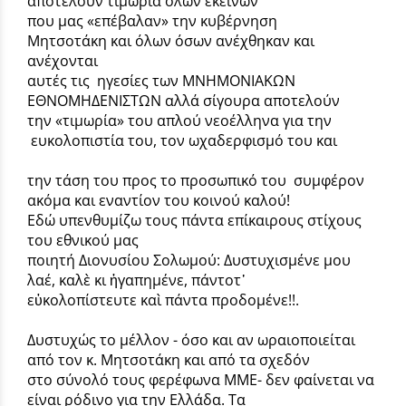
αποτελούν τιμωρία όλων εκείνων
που μας «επέβαλαν» την κυβέρνηση
Μητσοτάκη και όλων όσων ανέχθηκαν και
ανέχονται
αυτές τις ηγεσίες των ΜΝΗΜΟΝΙΑΚΩΝ
ΕΘΝΟΜΗΔΕΝΙΣΤΩΝ αλλά σίγουρα αποτελούν
την «τιμωρία» του απλού νεοέλληνα για την
ευκολοπιστία του, τον ωχαδερφισμό του και
την τάση του προς το προσωπικό του συμφέρον
ακόμα και εναντίον του κοινού καλού!
Εδώ υπενθυμίζω τους πάντα επίκαιρους στίχους
του εθνικού μας
ποιητή Διονυσίου Σολωμού: Δυστυχισμένε μου
λαέ, καλὲ κι ἠγαπημένε, πάντοτ᾿
εὐκολοπίστευτε καὶ πάντα προδομένε!!.
Δυστυχώς το μέλλον - όσο και αν ωραιοποιείται
από τον κ. Μητσοτάκη και από τα σχεδόν
στο σύνολό τους φερέφωνα ΜΜΕ- δεν φαίνεται να
είναι ρόδινο για την Ελλάδα. Τα