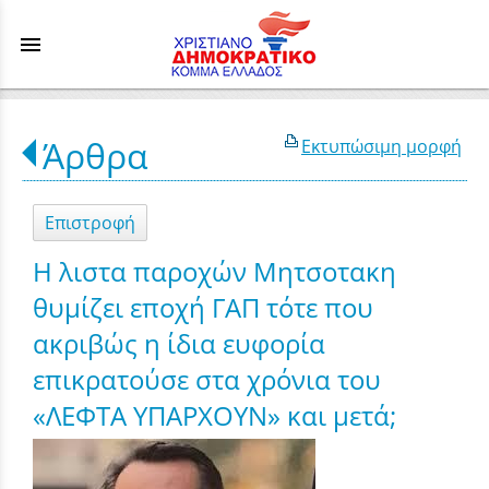
menu
Άρθρα
Εκτυπώσιμη μορφή
Επιστροφή
Η λιστα παροχών Μητσοτακη
θυμίζει εποχή ΓΑΠ τότε που
ακριβώς η ίδια ευφορία
επικρατούσε στα χρόνια του
«ΛΕΦΤΑ ΥΠΑΡΧΟΥΝ» και μετά;