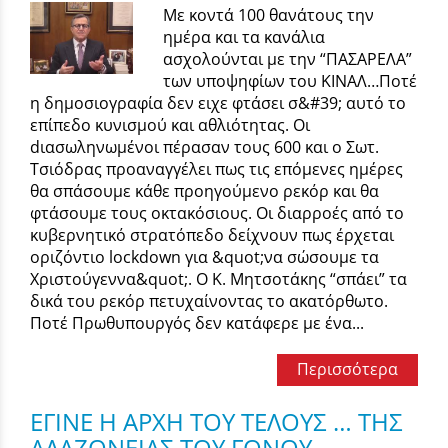
Με κοντά 100 θανάτους την
ημέρα και τα κανάλια
ασχολούνται με την “ΠΑΣΑΡΕΛΑ”
των υποψηφίων του ΚΙΝΑΛ…Ποτέ
η δημοσιογραφία δεν ειχε φτάσει σ&#39; αυτό το
επίπεδο κυνισμού και αθλιότητας. Οι
dιασωληνωμένοι πέρασαν τους 600 και ο Σωτ.
Τσιόδρας προαναγγέλει πως τις επόμενες ημέρες
θα σπάσουμε κάθε προηγούμενο ρεκόρ και θα
φτάσουμε τους οκτακόσιους. Οι διαρροές από το
κυβερνητικό στρατόπεδο δείχνουν πως έρχεται
οριζόντιο lockdown για &quot;να σώσουμε τα
Χριστούγεννα&quot;. Ο Κ. Μητσοτάκης “σπάει” τα
δικά του ρεκόρ πετυχαίνοντας το ακατόρθωτο.
Ποτέ Πρωθυπουργός δεν κατάφερε με ένα...
Περισσότερα
ΕΓΙΝΕ Η ΑΡΧΗ ΤΟΥ ΤΕΛΟΥΣ … ΤΗΣ
ΑΛΑΖΟΝΕΙΑΣ ΤΟΥ ΓΟΝΟΥ