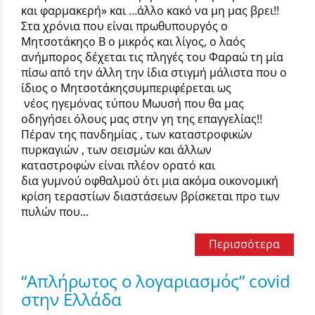
και φαρμακερή» και …άλλο κακό να μη μας βρει!!
Στα χρόνια που είναι πρωθυπουργός ο
Μητσοτάκηςο Β ο μικρός και λίγος, ο λαός
ανήμπορος δέχεται τις πληγές του Φαραώ τη μία
πίσω από την άλλη την ίδια στιγμή μάλιστα που ο
ίδιος ο Μητσοτάκηςσυμπεριφέρεται ως
νέος ηγεμόνας τύπου Μωυσή που θα μας
οδηγήσει όλους μας στην γη της επαγγελίας!!
Πέραν της πανδημίας , των καταστροφικών
πυρκαγιών , των σεισμών και άλλων
καταστροφών είναι πλέον ορατό και
δια γυμνού οφθαλμού ότι μια ακόμα οικονομική
κρίση τεραστίων διαστάσεων βρίσκεται προ των
πυλών που...
Περισσότερα
“Απλήρωτος ο λογαριασμός” covid
στην Ελλάδα