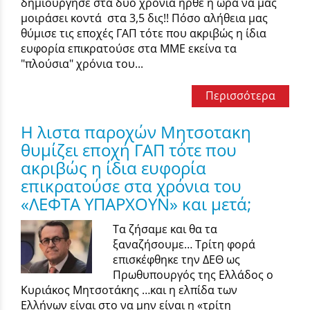
δημιούργησε στα δυο χρόνια ήρθε η ώρα να μας
μοιράσει κοντά στα 3,5 δις!! Πόσο αλήθεια μας
θύμισε τις εποχές ΓΑΠ τότε που ακριβώς η ίδια
ευφορία επικρατούσε στα ΜΜΕ εκείνα τα
"πλούσια" χρόνια του...
Περισσότερα
Η λιστα παροχών Μητσοτακη
θυμίζει εποχή ΓΑΠ τότε που
ακριβώς η ίδια ευφορία
επικρατούσε στα χρόνια του
«ΛΕΦΤΑ ΥΠΑΡΧΟΥΝ» και μετά;
Τα ζήσαμε και θα τα
ξαναζήσουμε… Τρίτη φορά
επισκέφθηκε την ΔΕΘ ως
Πρωθυπουργός της Ελλάδος ο
Κυριάκος Μητσοτάκης …και η ελπίδα των
Ελλήνων είναι στο να μην είναι η «τρίτη