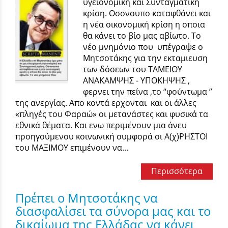
υγειονομική και Συνταγματική
κρίση. Οσονουπο καταφθάνει και
η νέα οικονομική κρίση η οποια
θα κάνει το βίο μας αβίωτο. Το
νέο μνημόνιο που υπέγραψε ο
Μητσοτάκης για την εκταμιευση
των δόσεων του ΤΑΜΕΙΟΥ
ΑΝΑΚΑΜΨΗΣ - ΥΠΟΚΗΨΗΣ ,
φερνει την πείνα ,το “φούντωμα ”
της ανεργίας. Απο κοντά ερχονται και οι άλλες
«πληγές του Φαραώ» οι μετανάστες και φυσικά τα
εθνικά θέματα. Και ενω περιμένουν μια άνευ
προηγούμενου κοινωνική συμφορά οι Α(χ)ΡΗΣΤΟΙ
του ΜΑΞΙΜΟΥ επιμένουν να...
Περισσότερα
Πρέπει ο Μητσοτάκης να
διασφαλίσει τα σύνορα μας και το
δικαίωμα της Ελλάδας να κάνει