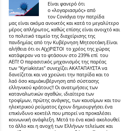
Είναι φανερό ότι
ο «λογαριασμός» από
τον Covidγια την πατρίδα
μας είναι ακόμα ανοικτός και κατά το μεγαλύτερο
μέρος απλήρωτος, καθώς επίσης είναι ανοιχτό και
το πολιτικό ταμείο της διαχείρισης της
πανδημίας από την Κυβέρνηση Μητσοτάκη.Είναι
αλήθεια ότι οι Α(χ)ΡΙΣΤΟΙ το χρέος της χώρας
κατάφεραν να το φτάσουν στο 239% επί του
ΑΕΠ! Ο παρασιτικός μηχανισμός της παρέας
των “Κyriakistas” συνεχίζει ΑΚΑΤΑΠΑΥΣΤΑ να
δανείζεται και να χρεώνει την πατρίδα και το
λαό όσο καμιάκυβέρνηση από σύστασης
ελληνικού κράτους!! Οι ανατιμήσεις των
καταναλωτικών αγαθών, ιδιαίτερα των
τροφίμων, πρώτης ανάγκης, των καυσίμων και του
ηλεκτρικού ρεύματος έχουν δημιουργήσει ένα
επικίνδυνο κοκτέιλ που μπορεί να προκαλέσει
κοινωνική ανάφλεξη. Μετά το ένα κακό ακολουθεί
το άλλο και η ανοχή των Ελλήνων τελείωσε και