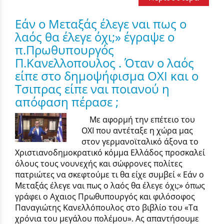
Εάν ο Μεταξάς έλεγε ναι πως ο
λαός θα έλεγε όχι;» έγραψε ο
π.Πρωθυπουργός
Π.Κανελλοπουλος . Όταν ο λαός
είπε στο δημοψήφισμα ΟΧΙ και ο
Τσιπρας είπε ναι ποιανού η
απόφαση πέρασε ;
Με αφορμή την επέτειο του
ΟΧΙ που αντέταξε η χώρα μας
στον γερμανοϊταλικό άξονα το
Χριστιανοδημοκρατικό κόμμα Ελλάδος προσκαλεί
όλους τους νουνεχής και σώφρονες πολίτες
πατριώτες να σκεφτούμε τι θα είχε συμβεί « Εάν ο
Μεταξάς έλεγε ναι πως ο λαός θα έλεγε όχι;» όπως
γράφει ο Αχαιος Πρωθυπουργός και φιλόσοφος
Παναγιώτης Κανελλόπουλος στο βιβλίο του «Τα
χρόνια του μεγάλου πολέμου». Ας απαντήσουμε