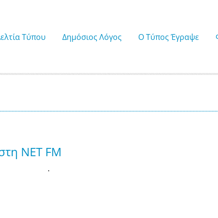
Δελτία Τύπου
Δημόσιος Λόγος
Ο Τύπος Έγραψε
στη ΝΕΤ FM
.