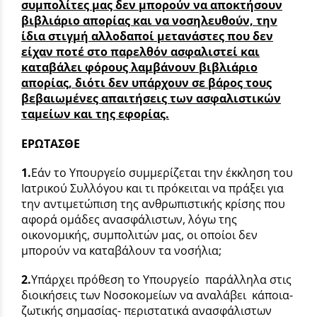
συμπολίτες μας δεν μπορούν να αποκτήσουν
βιβλιάριο απορίας και να νοσηλευθούν, την
ίδια στιγμή αλλοδαποί μετανάστες που δεν
είχαν ποτέ στο παρελθόν ασφαλιστεί και
καταβάλει φόρους λαμβάνουν βιβλιάριο
απορίας, διότι δεν υπάρχουν σε βάρος τους
βεβαιωμένες απαιτήσεις των ασφαλιστικών
ταμείων και της εφορίας.
ΕΡΩΤΑΣΘΕ
1.
Εάν το Υπουργείο συμμερίζεται την έκκληση του
Ιατρικού Συλλόγου και τι πρόκειται να πράξει για
την αντιμετώπιση της ανθρωπιστικής κρίσης που
αφορά ομάδες ανασφάλιστων, λόγω της
οικονομικής, συμπολιτών μας, οι οποίοι δεν
μπορούν να καταβάλουν τα νοσήλια;
2.
Υπάρχει πρόθεση το Υπουργείο παράλληλα στις
διοικήσεις των Νοσοκομείων να αναλάβει κάποια-
ζωτικής σημασίας- περιστατικά ανασφάλιστων