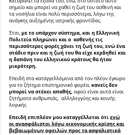
καταβάλει τα έξοδά του, ενώ, στο ύστατο αυτό
σημείο και μπορεί να χαθεί η ζωή του ασθενή και
τα νοσήλια είναι πολύ περισσότερα, λόγω της
ανάγκης αυξημένης ιατρικής φροντίδας.
Έτσι,
με το υπάρχον σύστημα, και η Ελληνική
Πολιτεία πληρώνει και ο ασθενής τις
περισσότερες φορές χάνει τη ζωή του, ενώ ένα
στάδιο πριν και η ζωή του θα είχε κερδηθεί και
η δαπάνη του ελληνικού κράτους θα ήταν
μικρότερη.
Επειδή στα καταγγελλόμενα από τον πλέον έγκυρο
για το ζήτημα επιστημονικό φορέα,
κανείς δεν
μπορεί να στέκει απαθής,
αφού είναι αυτά είναι
ζητήματα ανθρωπιάς, αλληλεγγύης και κοινής
λογικής
Επειδή επιπλέον μου καταγγέλλεται ότι
ενώ
οι ανασφάλιστοι λόγω οικονομικής κρίσης και
βεβαιωμένων οφειλών προς τα ασφαλιστικά