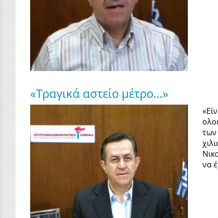
«Τραγικά αστείο μέτρο…»
«Εί
ολο
των
χιλ
Νικ
να έ