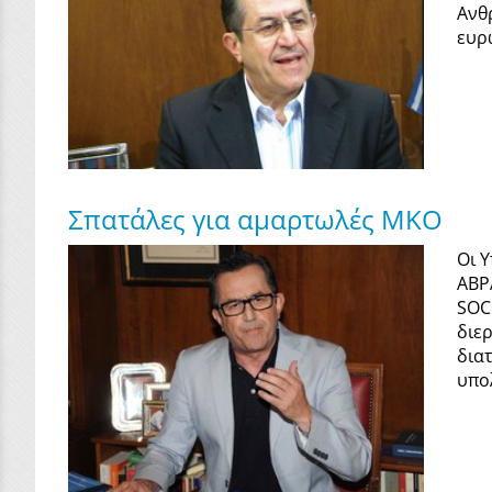
Ανθ
ευρ
Σπατάλες για αμαρτωλές ΜΚΟ
Οι 
ΑΒΡ
SOC
διε
δια
υπολ