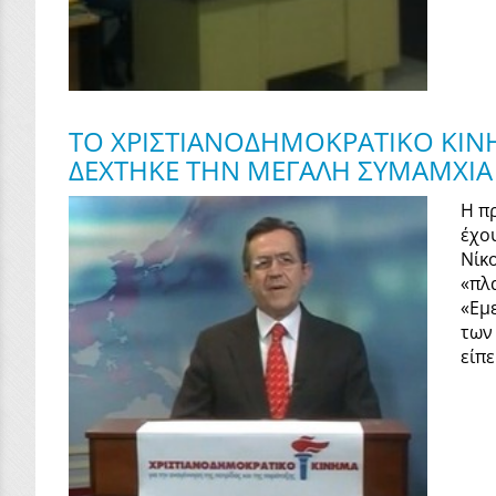
ΤΟ ΧΡΙΣΤΙΑΝΟΔΗΜΟΚΡΑΤΙΚΟ ΚΙΝ
ΔΕΧΤΗΚΕ ΤΗΝ ΜΕΓΑΛΗ ΣΥΜΑΜΧΙΑ
Η π
έχο
Νίκ
«πλ
«Εμ
των
είπε.