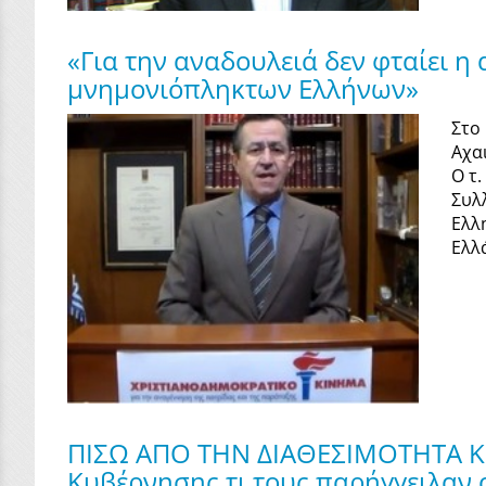
«Για την αναδουλειά δεν φταίει η
μνημονιόπληκτων Ελλήνων»
Στο
Αχα
Ο τ
Συλ
Ελλ
Ελλά
ΠΙΣΩ ΑΠΟ ΤΗΝ ΔΙΑΘΕΣΙΜΟΤΗΤΑ ΚΡΥ
Κυβέρνησης τι τους παρήγγειλαν ο