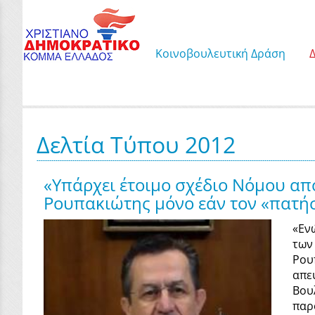
Κοινοβουλευτική Δράση
Δελτία Τύπου 2012
«Υπάρχει έτοιμο σχέδιο Νόμου από 
Ρουπακιώτης μόνο εάν τον «πατήσε
«Εν
των
Ρου
απε
Βου
παρ