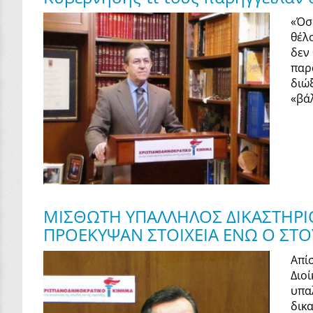
«Όσ
θέλ
δεν
παρ
διώξ
«βά
ΜΙΣΘΩΤΗ ΥΠΑΛΛΗΛΟΣ ΔΙΚΑΣΤΗΡΙΟ
ΠΡΟΕΚΥΨΑΝ ΣΤΟΙΧΕΙΑ ΕΝΩ Ο ΣΤΟ
Απί
Διο
υπα
δικ