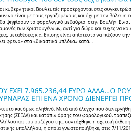
οι κυβερνητικοί Βουλευτές προσέρχονται στις συγκεντρώσ
ουν να είναι με τους εργαζομένους και όχι με την βόλεψη
 θα ψηφίσουν το φορολογικό μεθαύριο στην Βουλή». Είναι
αμονές των Χριστουγέννων, αντί για δώρα και ευχές να κο
εις, μεταθέσεις κ.α. Επίσης είναι απίστευτο να πιέζουν τη
λει φρένο» στα «δικαστικά μπλόκα» κατά...
Υ ΕΧΕΙ 7.965.236,44 ΕΥΡΩ ΑΛΛΑ…Ο Ρ
ΥΡΝΑΡΑΣ ΕΠΙ ΕΝΑ ΧΡΟΝΟ ΔΙΕΝΕΡΓΕΙ ΠΡ
στευτο και όμως αληθινό. Μετά από έλεγχο που διενεργήθ
ίκησης (ΣΕΕΔΔ) και κατόπιν άρσης του φορολογικού, τραπε
λλήλου και του συζύγου της, συντάχθηκε η σχετική έκθεση
αστικής υπαλλήλου, η οποία γνωστοποιήθηκε, στις 7/11/201