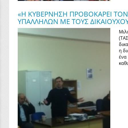
«Η ΚΥΒΕΡΝΗΣΗ ΠΡΟΒΟΚΑΡΕΙ ΤΟΝ 
ΥΠΑΛΛΗΛΩΝ ΜΕ ΤΟΥΣ ΔΙΚΑΙΟΥΧΟ
Μιλ
(ΤΑ
δικ
η δ
ένα
καθώ