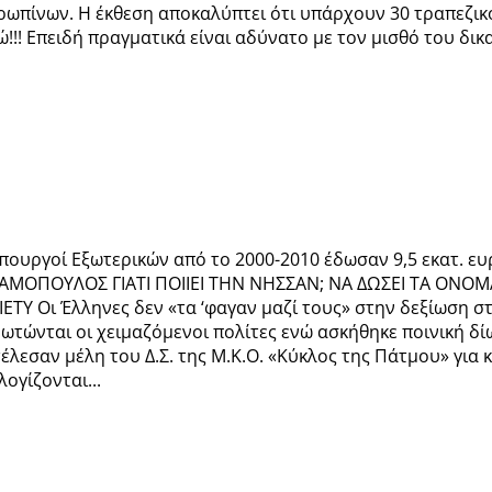
ρωπίνων. Η έκθεση αποκαλύπτει ότι υπάρχουν 30 τραπεζικο
ώ!!! Επειδή πραγματικά είναι αδύνατο με τον μισθό του δι
Υπουργοί Εξωτερικών από το 2000-2010 έδωσαν 9,5 εκατ. ε
ΑΜΟΠΟΥΛΟΣ ΓΙΑΤΙ ΠΟΙΙΕΙ ΤΗΝ ΝΗΣΣΑΝ; ΝΑ ΔΩΣΕΙ ΤΑ ΟΝΟΜ
IETY Οι Έλληνες δεν «τα ‘φαγαν μαζί τους» στην δεξίωση στ
ρωτώνται οι χειμαζόμενοι πολίτες ενώ ασκήθηκε ποινική 
τέλεσαν μέλη του Δ.Σ. της Μ.Κ.Ο. «Κύκλος της Πάτμου» για 
ογίζονται...