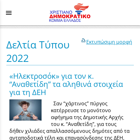
menu
Δελτία Τύπου
Εκτυπώσιμη μορφή
2022
«Ηλεκτροσόκ» για τον κ.
“Αναθετίδη” τα αληθινά στοιχεία
για τη ΔΕΗ
Σαν “χάρτινος” πύργος
κατέρρευσε το μονότονο
αφήγημα της Δημοτικής Αρχής
του κ. “Αναθετίδη”, για τους
δήθεν χιλιάδες απαλλασσόμενους δημότες από τα
ανταποδοτικά τέλη και επανασύνδεσης της ΔΕΗ,