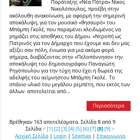
Παράταξης «Νέα Πάτρα» Νίκος
Νικολόπουλος, προέβη στην
ακόλουθη ανακοίνωση, με αφορμή την σημερινή
αποκάλυψη, για τον μουσικό «θησαυρό» του
Μπάμπη Γκολέ, που παραμένει κλειδωμένος να
ρημάζει στις αποθήκες του Δήμου. «Ντροπή ως
Πατρινός για τον Δήμαρχο που έχουμε και δεν μας
αξίζει σαν πόλη, ένιωσα για μια ακόμα φορά
σήμερα, διαβάζοντας στην «Πελοπόννησο» την
αποκάλυψη του δημοσιογράφου Παναγιώτη
Ρηγόπουλου για την τύχη που έχει η δωρεά της
αδελφής του αείμνηστου Μπάμπη Γκολέ. Το
σπάνιο υλικό του μεγάλου ρεμπέτη, που εκτός των
άλλων αποτελείται από...
Περισσότερα
Βρέθηκαν 163 αποτελέσματα. Σελίδα 8 από 9
Σελίδα
<
[1]
[2]
[3]
[4]
[5]
[6]
[7]
[8]
[9]
>
Αρχική Σελίδα
|
Login
|
Sitemap
|
Επικοινωνία