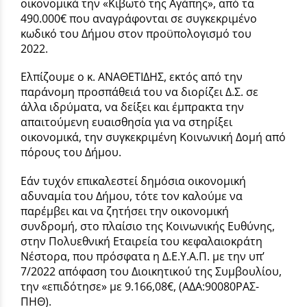
οικονομικά την «Κιβωτό της Αγάπης», από τα
490.000€ που αναγράφονται σε συγκεκριμένο
κωδικό του Δήμου στον προϋπολογισμό του
2022.
Ελπίζουμε ο κ. ΑΝΑΘΕΤΙΔΗΣ, εκτός από την
παράνομη προσπάθειά του να διορίζει Δ.Σ. σε
άλλα ιδρύματα, να δείξει και έμπρακτα την
απαιτούμενη ευαισθησία για να στηρίξει
οικονομικά, την συγκεκριμένη Κοινωνική Δομή από
πόρους του Δήμου.
Εάν τυχόν επικαλεστεί δημόσια οικονομική
αδυναμία του Δήμου, τότε τον καλούμε να
παρέμβει και να ζητήσει την οικονομική
συνδρομή, στο πλαίσιο της Κοινωνικής Ευθύνης,
στην Πολυεθνική Εταιρεία του κεφαλαιοκράτη
Νέστορα, που πρόσφατα η Δ.Ε.Υ.Α.Π. με την υπ’
7/2022 απόφαση του Διοικητικού της Συμβουλίου,
την «επιδότησε» με 9.166,08€, (ΑΔΑ:90080ΡΑΣ-
ΠΗΘ).