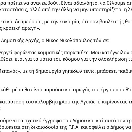
αιρα πρέπει να ανανεωθούν. Είναι αδιανόητο, να θέλουμε α
εγκαταστάσεις, αλλά από την άλλη να μην υποστηρίζεται η 
α και δεσμεύομαι, με την ευκαιρία, ότι σαν βουλευτής θα
ς κρατική αρωγή».
Δημοτικής Αρχής, ο Νίκος Νικολόπουλος τόνισε:
ενεργεί φορώντας κομματικές παρωπίδες. Μου κατήγγειλαν 
θέσει, έτσι για τα μάτια του κόσμου για την ολοκλήρωση
Πεπανός», με τη δημιουργία γηπέδων τένις, μπάσκετ, παιδι
 κάθε μέρα θα είναι παρούσα και αρωγός του έργου που θ’
ατάσταση του κολυμβητηρίου της Αγυιάς, επικρίνοντας την
:
ρούμενα τα σχετικά έγγραφα του Δήμου και κατ΄ αυτό τον τ
ίσκεται στη δικαιοδοσία της Γ.Γ.Α. και οφείλει ο Δήμος να 