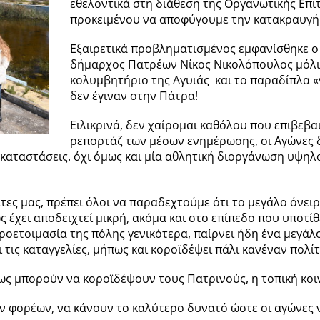
εθελοντικά στη διάθεση της Οργανωτικής Επιτ
προκειμένου να αποφύγουμε την κατακραυγή 
Εξαιρετικά προβληματισμένος εμφανίσθηκε 
δήμαρχος Πατρέων Νίκος Νικολόπουλος μόλι
κολυμβητήριο της Αγυιάς και το παραδίπλα 
δεν έγιναν στην Πάτρα!
Ειλικρινά, δεν χαίρομαι καθόλου που επιβεβα
ρεπορτάζ των μέσων ενημέρωσης, οι Αγώνες 
καταστάσεις. όχι όμως και μία αθλητική διοργάνωση υψηλο
ίτες μας, πρέπει όλοι να παραδεχτούμε ότι το μεγάλο όνει
 έχει αποδειχτεί μικρή, ακόμα και στο επίπεδο που υποτίθ
προετοιμασία της πόλης γενικότερα, παίρνει ήδη ένα μεγάλ
ει τις καταγγελίες, μήπως και κοροϊδέψει πάλι κανέναν πολί
ς μπορούν να κοροϊδέψουν τους Πατρινούς, η τοπική κοινω
ών φορέων, να κάνουν το καλύτερο δυνατό ώστε οι αγώνες