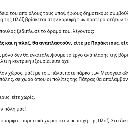
εία του από όλους τους υποψήφιους δημοτικούς συμβούλ
χή της Πλάζ βρίσκεται στην κορυφή των προτεραιοτήτων τ
πουλος ξεδίπλωσε το όραμά του, λέγοντας:
 και η πλαζ, θα αναπλαστούν, είτε με Παράκτιους, είτ
ι μόνο δεν θα εγκαταλείψουμε το έργο ανάπλασης της βόρε
ι η κεντρική εξουσία, είτε όχι!
λλον χώρος, μαζί με το… πάλαι ποτέ πάρκο των Μεσογειακ
ς πόλης, σε χώρο όπου οι πολίτες της Πάτρας θα απολαμβά
ους, είτε χωρίς.
ην πόλη μας!
όμορφο τουριστικό χωριό στην περιοχή της Πλαζ. Στα δικά