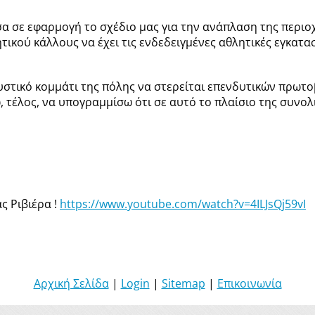
α σε εφαρμογή το σχέδιο μας για την ανάπλαση της περιοχή
ικού κάλλους να έχει τις ενδεδειγμένες αθλητικές εγκατασ
κυστικό κομμάτι της πόλης να στερείται επενδυτικών πρωτ
 τέλος, να υπογραμμίσω ότι σε αυτό το πλαίσιο της συνολ
ας Ριβιέρα !
https://www.youtube.com/watch?v=4ILJsQj59vI
Αρχική Σελίδα
|
Login
|
Sitemap
|
Επικοινωνία