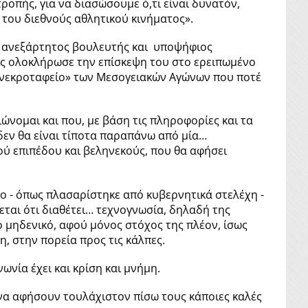
ροπής, για να διασώσουμε ό,τι είναι δυνατόν,
του διεθνούς αθλητικού κινήματος».
ο ανεξάρτητος βουλευτής και υποψήφιος
ς ολοκλήρωσε την επίσκεψη του στο ερειπωμένο
«νεκροταφείο» των Μεσογειακών Αγώνων που ποτέ
ιώνομαι και που, με βάση τις πληροφορίες και τα
δεν θα είναι τίποτα παραπάνω από μία…
ύ επιπέδου και βεληνεκούς, που θα αφήσει
ρο - όπως πλασαρίστηκε από κυβερνητικά στελέχη -
εται ότι διαθέτει… τεχνογνωσία, δηλαδή της
ο μηδενικό, αφού μόνος στόχος της πλέον, ίσως
τη, στην πορεία προς τις κάλπες.
νία έχει και κρίση και μνήμη.
 να αφήσουν τουλάχιστον πίσω τους κάποιες καλές