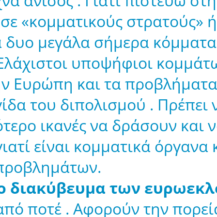
νά άνισος . Γιατί πιστεύω στη
ι σε «κομματικούς στρατούς» 
α δυο μεγάλα σήμερα κόμματα 
. Ελάχιστοι υποψήφιοι κομμάτ
ν Ευρώπη και τα προβλήματα τ
ίδα του διπολισμού . Πρέπει 
τερο ικανές να δράσουν και 
 γιατί είναι κομματικά όργανα
 προβλημάτων.
 το διακύβευμα των ευρωεκ
ς από ποτέ . Αφορούν την πορε