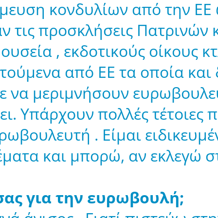
μευση κονδυλίων από την ΕΕ 
ν τις προσκλήσεις Πατρινών κ
ουσεία , εκδοτικούς οίκους κ
ύμενα από ΕΕ τα οποία και 
πε να μεριμνήσουν ευρωβουλε
ει. Υπάρχουν πολλές τέτοιες 
ρωβουλευτή . Είμαι ειδικευμέ
θέματα και μπορώ, αν εκλεγώ 
σας για την ευρωβουλή;