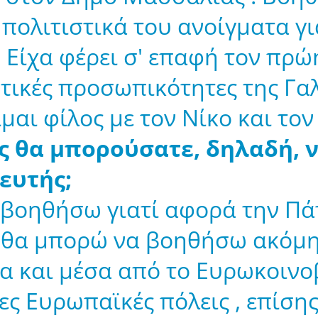
α πολιτιστικά του ανοίγματα 
 Είχα φέρει σ' επαφή τον πρώ
στικές προσωπικότητες της Γαλ
αι φίλος με τον Νίκο και τον
εις θα μπορούσατε, δηλαδή,
ευτής;
α βοηθήσω γιατί αφορά την Πά
 θα μπορώ να βοηθήσω ακόμη 
α και μέσα από το Ευρωκοινοβ
ες Ευρωπαϊκές πόλεις , επίση