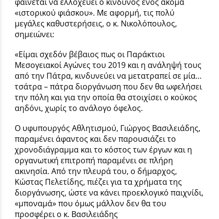
φαίνεται να ελλοχεύει ο κίνδυνος ενός ακόμα
«ιστορικού φιάσκου». Με αφορμή, τις πολύ
μεγάλες καθυστερήσεις, ο κ. Νικολόπουλος,
σημειώνει:
«Είμαι σχεδόν βέβαιος πως οι Παράκτιοι
Μεσογειακοί Αγώνες του 2019 και η ανάληψή τους
από την Πάτρα, κινδυνεύει να μετατραπεί σε μία…
τσάτρα – πάτρα διοργάνωση που δεν θα ωφελήσει
την πόλη και για την οποία θα στοιχίσει ο κούκος
αηδόνι, χωρίς το ανάλογο όφελος.
Ο υφυπουργός Αθλητισμού, Γιώργος Βασιλειάδης,
παραμένει άφαντος και δεν παρουσιάζει το
χρονοδιάγραμμα και το κόστος των έργων και η
οργανωτική επιτροπή παραμένει σε πλήρη
ακινησία. Από την πλευρά του, ο δήμαρχος,
Κώστας Πελετίδης, πιέζει για τα χρήματα της
διοργάνωσης, ώστε να κάνει προεκλογικό παιχνίδι,
«μποναμά» που όμως μάλλον δεν θα του
προσφέρει ο κ. Βασιλειάδης