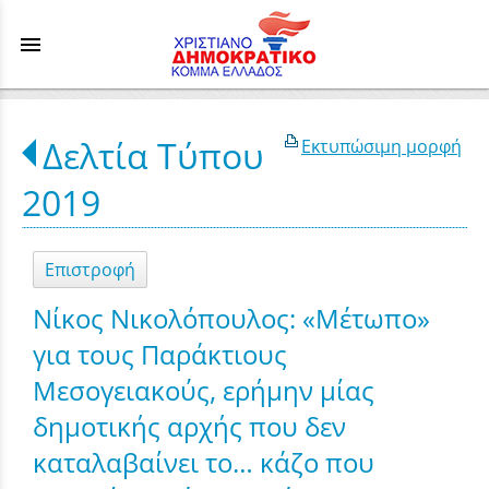
menu
Δελτία Τύπου
Εκτυπώσιμη μορφή
2019
Επιστροφή
Νίκος Νικολόπουλος: «Μέτωπο»
για τους Παράκτιους
Μεσογειακούς, ερήμην μίας
δημοτικής αρχής που δεν
καταλαβαίνει το… κάζο που